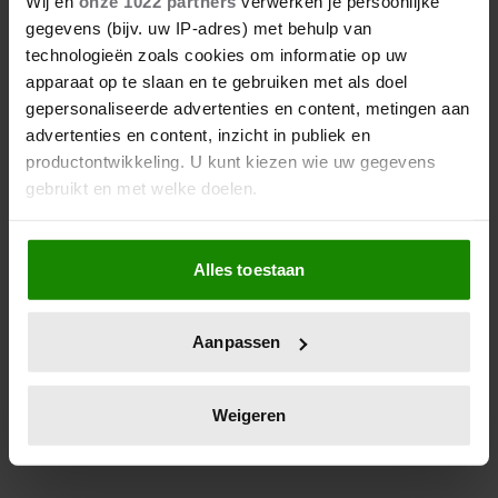
Wij en
onze 1022 partners
verwerken je persoonlijke
gegevens (bijv. uw IP-adres) met behulp van
technologieën zoals cookies om informatie op uw
apparaat op te slaan en te gebruiken met als doel
gepersonaliseerde advertenties en content, metingen aan
8 augustus 2026
advertenties en content, inzicht in publiek en
‘B&B VOL LIEFDE’-TIMOTHY
productontwikkeling. U kunt kiezen wie uw gegevens
OPENHARTIG OVER ZIJN
gebruikt en met welke doelen.
COMING-OUT
Als u het toestaat, willen we ook graag:
Alles toestaan
Informatie verzamelen over uw geografische
locatie, die tot een paar meter nauwkeurig kan zijn
Uw apparaat identificeren door het actief te
Aanpassen
scannen op specifieke eigenschappen (fingerprinting)
Lees meer over hoe uw persoonlijke gegevens worden
verwerkt en stel uw voorkeuren in het
detailgedeelte
in.
Weigeren
U kunt uw toestemming op elk moment wijzigen of
intrekken in de Cookieverklaring.