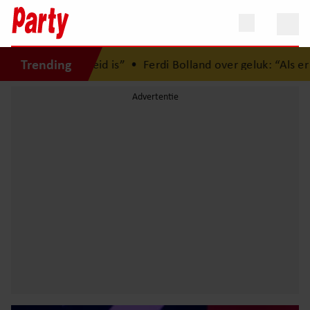
Trending
rijheid is”
•
Ferdi Bolland over geluk: “Als er iets is met m