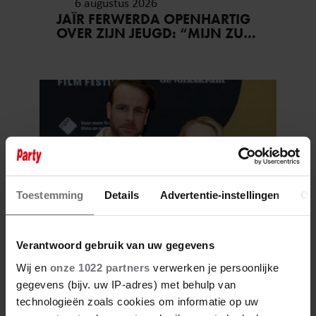
6 augustus 2026
JAÏR FERWERDA OPENHARTIG
OVER ZIJN JEUGD: “MIJN ZUS
IS MIJN MORELE KOMPAS”
Toestemming
Details
Advertentie-instellingen
Ov
4 augustus 2026
Verantwoord gebruik van uw gegevens
GEZINSUITBREIDING VOOR
JELKA VAN HOUTEN EN HENRY
Wij en
onze 1022 partners
verwerken je persoonlijke
VAN LOON!
gegevens (bijv. uw IP-adres) met behulp van
technologieën zoals cookies om informatie op uw