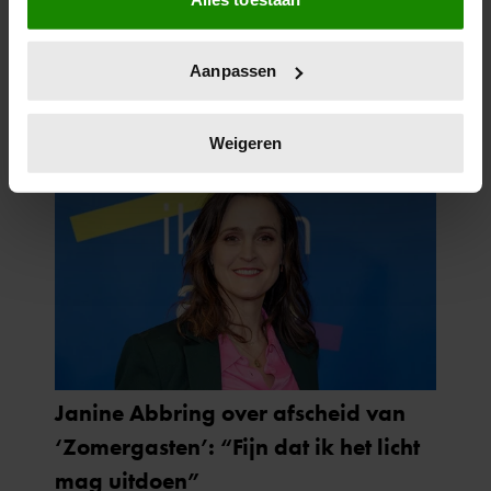
Informatie verzamelen over uw geografische
locatie, die tot een paar meter nauwkeurig kan zijn
Uw apparaat identificeren door het actief te
Aanpassen
scannen op specifieke eigenschappen (fingerprinting)
Lees meer over hoe uw persoonlijke gegevens worden
verwerkt en stel uw voorkeuren in het
detailgedeelte
in.
Weigeren
U kunt uw toestemming op elk moment wijzigen of
intrekken in de Cookieverklaring.
We gebruiken cookies om content en advertenties te
personaliseren, om functies voor social media te bieden
en om ons websiteverkeer te analyseren. Ook delen we
informatie over uw gebruik van onze site met onze
partners voor social media, adverteren en analyse. Deze
partners kunnen deze gegevens combineren met andere
informatie die u aan ze heeft verstrekt of die ze hebben
verzameld op basis van uw gebruik van hun services. U
gaat akkoord met onze cookies als u onze website blijft
gebruiken.