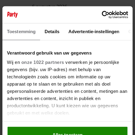
6 augustus 2026
ANOUK UIT ‘DE
BONDGENOTEN’ WAS BIJNA
STAGIAIRE BIJ HET MERK VAN
JADE ANNA
Toestemming
Details
Advertentie-instellingen
Ov
Verantwoord gebruik van uw gegevens
Wij en
onze 1022 partners
verwerken je persoonlijke
gegevens (bijv. uw IP-adres) met behulp van
technologieën zoals cookies om informatie op uw
apparaat op te slaan en te gebruiken met als doel
gepersonaliseerde advertenties en content, metingen aan
advertenties en content, inzicht in publiek en
productontwikkeling. U kunt kiezen wie uw gegevens
gebruikt en met welke doelen.
Als u het toestaat, willen we ook graag:
Alles toestaan