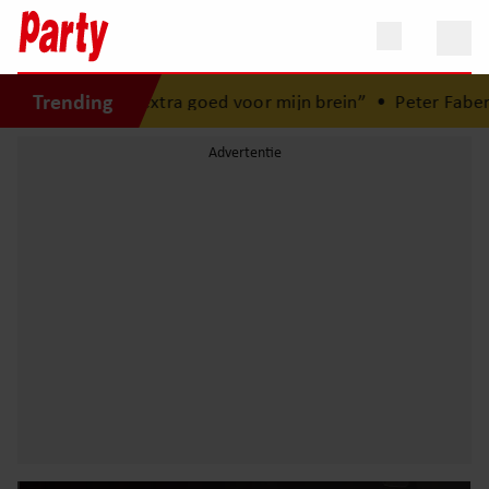
Trending
 ik extra goed voor mijn brein”
•
Peter Faber (82) overlede