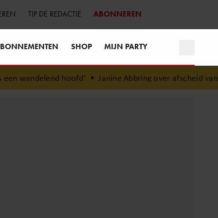
EREN
TIP DE REDACTIE
ABONNEREN
BONNEMENTEN
SHOP
MIJN PARTY
d hoofd’
•
Janine Abbring over afscheid van ‘Zomergasten’: 