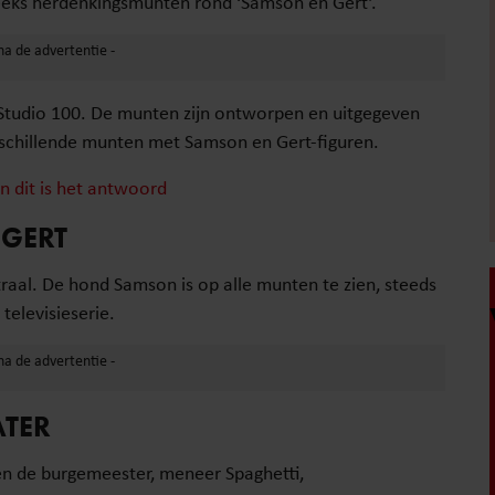
 reeks herdenkingsmunten rond ‘Samson en Gert’.
Studio 100. De munten zijn ontworpen en uitgegeven
verschillende munten met Samson en Gert-figuren.
n dit is het antwoord
 GERT
aal. De hond Samson is op alle munten te zien, steeds
elevisieserie.
ATER
en de burgemeester, meneer Spaghetti,