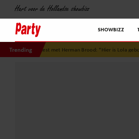
Hart voor de Hollandse showbizz
SHOWBIZZ
Trending
desnest met Herman Brood: “Hier is Lola geboren”
•
Simon 