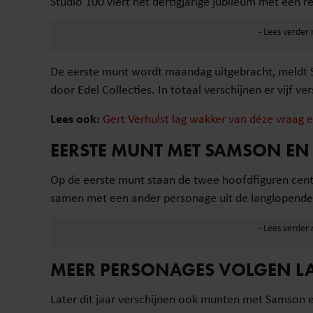
Studio 100 viert het dertigjarige jubileum met een
De eerste munt wordt maandag uitgebracht, meldt 
door Edel Collecties. In totaal verschijnen er vijf 
Lees ook:
Gert Verhulst lag wakker van déze vraag e
EERSTE MUNT MET SAMSON EN
Op de eerste munt staan de twee hoofdfiguren centr
samen met een ander personage uit de langlopende t
MEER PERSONAGES VOLGEN L
Later dit jaar verschijnen ook munten met Samson 