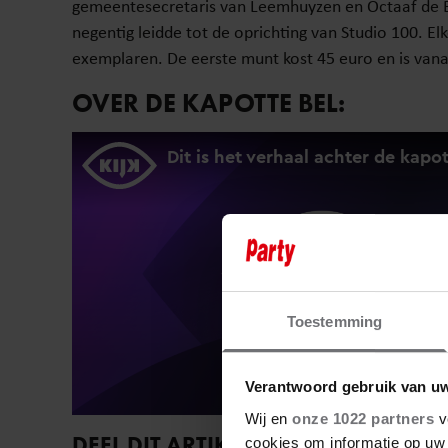
gemeentesecretaris van Leemhuyzen en Octaaf de Bol
negentig leidde tot de oprichting van Studio 100. El
exemplaren. De eerste munt kost 45 euro en is vana
OVER DE KAPOTTE BEL:
Toestemming
Verantwoord gebruik van u
Wij en
onze 1022 partners
v
DEEL DIT ARTIKEL OP SOCIAL MEDIA
cookies om informatie op uw 