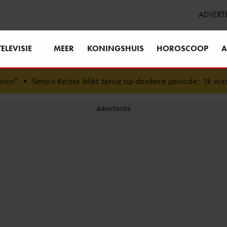
ADVERT
TELEVISIE
MEER
KONINGSHUIS
HOROSCOOP
A
Keizer blikt terug op donkere periode: ‘Ik was een wandelen