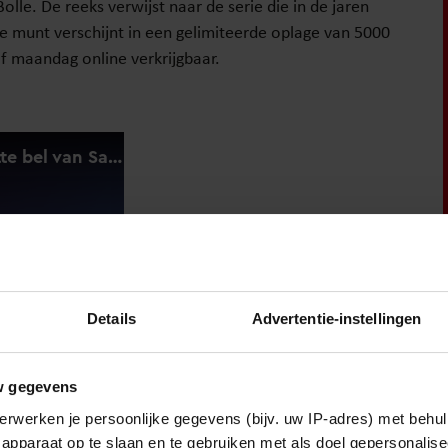
le. De reeks verwijst naar de serie die in de jaren
ke munt verschijnt in een gelimiteerde oplage van 5000
f maandag online verkrijgbaar.
Details
Advertentie-instellingen
w gegevens
erwerken je persoonlijke gegevens (bijv. uw IP-adres) met behul
!
apparaat op te slaan en te gebruiken met als doel gepersonalise