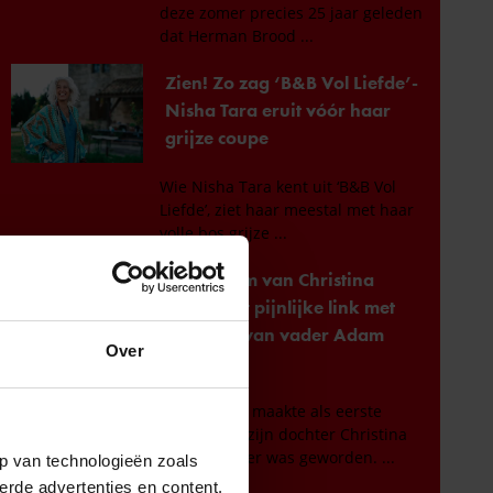
Over
p van technologieën zoals
erde advertenties en content,