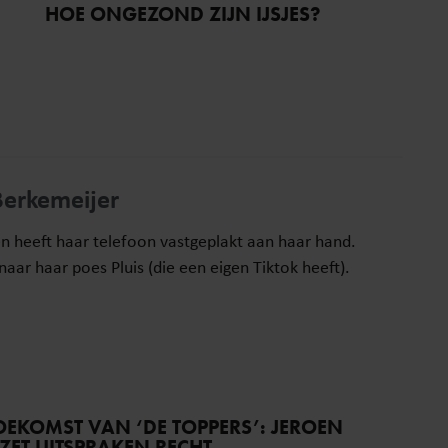
HOE ONGEZOND ZIJN IJSJES?
Berkemeijer
en heeft haar telefoon vastgeplakt aan haar hand.
aar haar poes Pluis (die een eigen Tiktok heeft).
EKOMST VAN ‘DE TOPPERS’: JEROEN
ET UITSPRAKEN RECHT