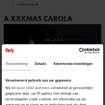
A XXXmas Carola
A XXXMAS CAROLA
Toestemming
Details
Advertentie-instellingen
Ov
Verantwoord gebruik van uw gegevens
Wij en
onze 1022 partners
verwerken je persoonlijke
gegevens (bijv. uw IP-adres) met behulp van
16 april 2025
technologieën zoals cookies om informatie op uw
apparaat op te slaan en te gebruiken met als doel