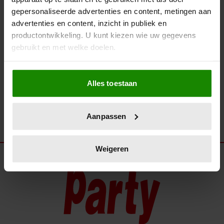
BEKIJK SNEL… DE MOOISTE
gepersonaliseerde advertenties en content, metingen aan
MODE VAN HET ‘MUSICAL
advertenties en content, inzicht in publiek en
AWARDS GALA 2025’
productontwikkeling. U kunt kiezen wie uw gegevens
gebruikt en met welke doelen.
Als u het toestaat, willen we ook graag:
Alles toestaan
Informatie verzamelen over uw geografische
locatie, die tot een paar meter nauwkeurig kan zijn
Uw apparaat identificeren door het actief te
Aanpassen
scannen op specifieke eigenschappen (fingerprinting)
Lees meer over hoe uw persoonlijke gegevens worden
verwerkt en stel uw voorkeuren in het
detailgedeelte
in.
Weigeren
U kunt uw toestemming op elk moment wijzigen of
intrekken in de Cookieverklaring.
We gebruiken cookies om content en advertenties te
personaliseren, om functies voor social media te bieden
en om ons websiteverkeer te analyseren. Ook delen we