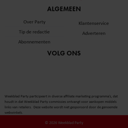
informatie over uw gebruik van onze site met onze
ALGEMEEN
partners voor social media, adverteren en analyse. Deze
partners kunnen deze gegevens combineren met andere
Over Party
Klantenservice
informatie die u aan ze heeft verstrekt of die ze hebben
Tip de redactie
verzameld op basis van uw gebruik van hun services. U
Adverteren
gaat akkoord met onze cookies als u onze website blijft
Abonnementen
gebruiken.
VOLG ONS
Weekblad Party participeert in diverse affiliate marketing programma’s, dat
houdt in dat Weekblad Party commissies ontvangt voor aankopen middels
links van retailers. Deze website wordt niet gesponsord door de genoemde
webwinkels.
© 2026 Weekblad Party