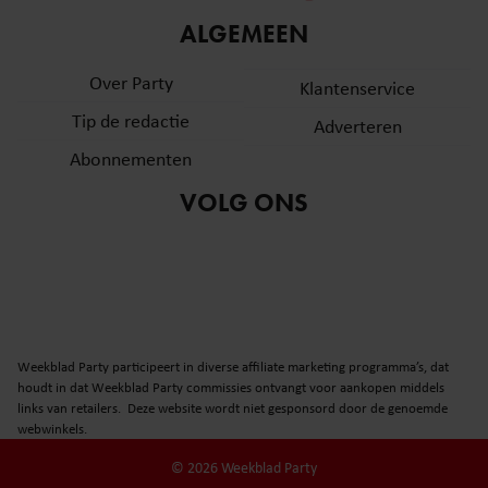
informatie over uw gebruik van onze site met onze
ALGEMEEN
partners voor social media, adverteren en analyse. Deze
partners kunnen deze gegevens combineren met andere
Over Party
Klantenservice
informatie die u aan ze heeft verstrekt of die ze hebben
Tip de redactie
verzameld op basis van uw gebruik van hun services. U
Adverteren
gaat akkoord met onze cookies als u onze website blijft
Abonnementen
gebruiken.
VOLG ONS
Weekblad Party participeert in diverse affiliate marketing programma’s, dat
houdt in dat Weekblad Party commissies ontvangt voor aankopen middels
links van retailers. Deze website wordt niet gesponsord door de genoemde
webwinkels.
© 2026 Weekblad Party