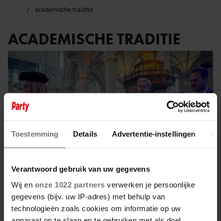
academische traditie
ACADEMISCHE TRADITIE
Toestemming
Details
Advertentie-instellingen
Ov
Verantwoord gebruik van uw gegevens
Wij en
onze 1022 partners
verwerken je persoonlijke
gegevens (bijv. uw IP-adres) met behulp van
7 februari 2025
technologieën zoals cookies om informatie op uw
apparaat op te slaan en te gebruiken met als doel