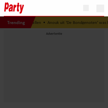
Trending
ht na 14 kilo afvallen
•
Anouk uit ‘De Bondgenoten’ was bij