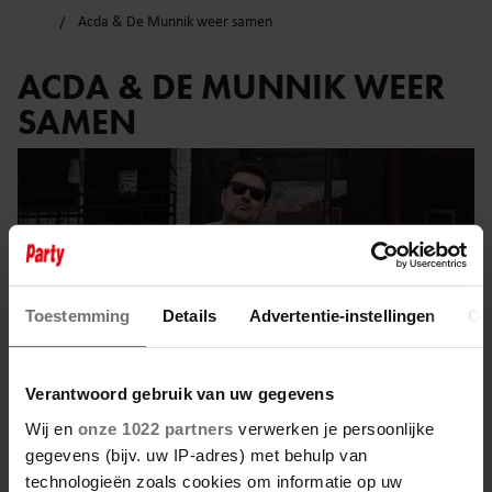
Acda & De Munnik weer samen
ACDA & DE MUNNIK WEER
SAMEN
Toestemming
Details
Advertentie-instellingen
Ov
Verantwoord gebruik van uw gegevens
Wij en
onze 1022 partners
verwerken je persoonlijke
gegevens (bijv. uw IP-adres) met behulp van
technologieën zoals cookies om informatie op uw