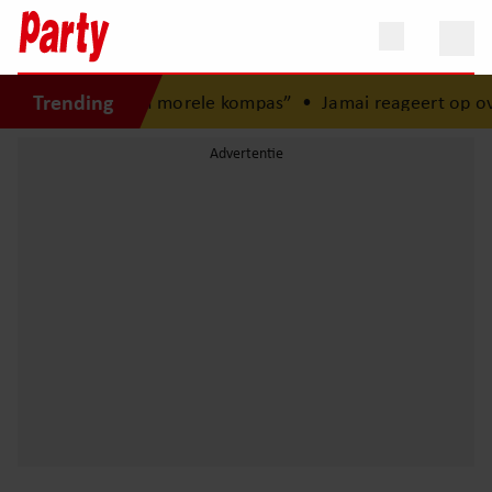
Trending
: “Mijn zus is mijn morele kompas”
•
Jamai reageert op over