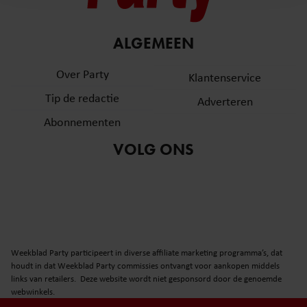
en om ons websiteverkeer te analyseren. Ook delen we
informatie over uw gebruik van onze site met onze
partners voor social media, adverteren en analyse. Deze
ALGEMEEN
partners kunnen deze gegevens combineren met andere
informatie die u aan ze heeft verstrekt of die ze hebben
Over Party
Klantenservice
verzameld op basis van uw gebruik van hun services. U
Tip de redactie
Adverteren
gaat akkoord met onze cookies als u onze website blijft
gebruiken.
Abonnementen
VOLG ONS
Weekblad Party participeert in diverse affiliate marketing programma’s, dat
houdt in dat Weekblad Party commissies ontvangt voor aankopen middels
links van retailers. Deze website wordt niet gesponsord door de genoemde
webwinkels.