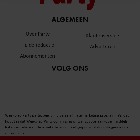
en om ons websiteverkeer te analyseren. Ook delen we
informatie over uw gebruik van onze site met onze
partners voor social media, adverteren en analyse. Deze
ALGEMEEN
partners kunnen deze gegevens combineren met andere
informatie die u aan ze heeft verstrekt of die ze hebben
Over Party
Klantenservice
verzameld op basis van uw gebruik van hun services. U
Tip de redactie
Adverteren
gaat akkoord met onze cookies als u onze website blijft
gebruiken.
Abonnementen
VOLG ONS
Weekblad Party participeert in diverse affiliate marketing programma’s, dat
houdt in dat Weekblad Party commissies ontvangt voor aankopen middels
links van retailers. Deze website wordt niet gesponsord door de genoemde
webwinkels.