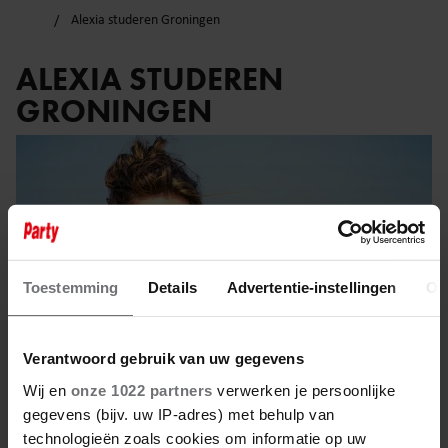
Alexia studeren Groningen
ALEXIA STUDEREN
GRONINGEN
Toestemming
Details
Advertentie-instellingen
Ov
Verantwoord gebruik van uw gegevens
Wij en
onze 1022 partners
verwerken je persoonlijke
gegevens (bijv. uw IP-adres) met behulp van
technologieën zoals cookies om informatie op uw