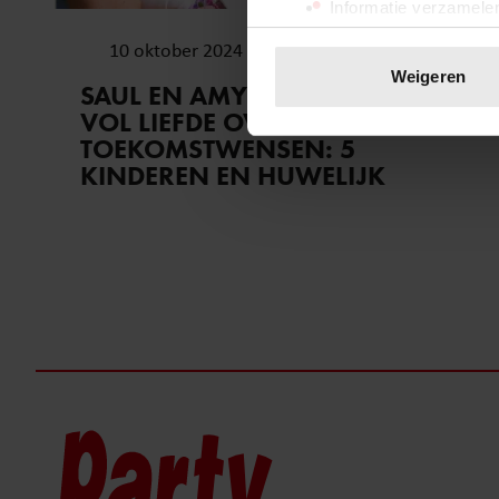
Informatie verzamelen
Uw apparaat identific
10 oktober 2024
Lees meer over hoe uw perso
Weigeren
SAUL EN AMY ROSE UIT WINTER
toestemming op elk moment wi
VOL LIEFDE OVER
TOEKOMSTWENSEN: 5
We gebruiken cookies om cont
KINDEREN EN HUWELIJK
websiteverkeer te analyseren
media, adverteren en analys
verstrekt of die ze hebben v
onze website blijft gebruiken.