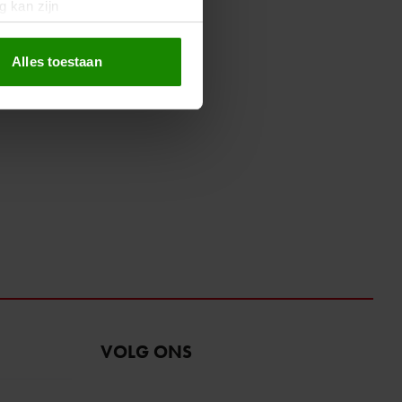
g kan zijn
erprinting)
t
detailgedeelte
in. U kunt uw
Alles toestaan
 media te bieden en om ons
ze partners voor social
nformatie die u aan ze heeft
oord met onze cookies als u
VOLG ONS