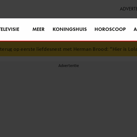
ADVERT
TELEVISIE
MEER
KONINGSHUIS
HOROSCOOP
A
ug op eerste liefdesnest met Herman Brood: “Hier is Lola g