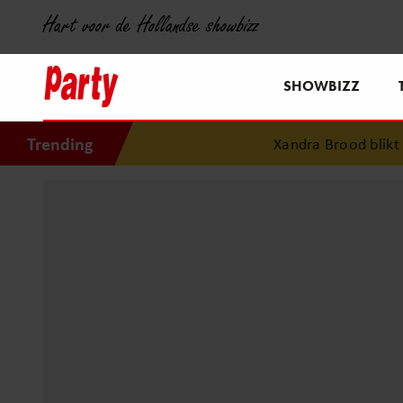
Hart voor de Hollandse showbizz
SHOWBIZZ
Trending
Xandra Brood blikt ter