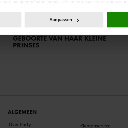
 over uw geografische locatie, die tot een paar meter nauwkeuri
eren door het actief te scannen op specifieke eigenschappen (fing
4 augustus 2024
onlijke gegevens worden verwerkt en stel uw voorkeuren in he
Aanpassen
‘WINTER VOL LIEFDE’-AMY
jzigen of intrekken in de Cookieverklaring.
ROSE TELT AF NAAR DE
GEBOORTE VAN HAAR KLEINE
ent en advertenties te personaliseren, om functies voor social
PRINSES
. Ook delen we informatie over uw gebruik van onze site met on
e. Deze partners kunnen deze gegevens combineren met andere i
erzameld op basis van uw gebruik van hun services. U gaat akk
ALGEMEEN
Over Party
Klantenservice