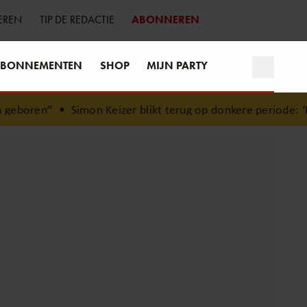
EREN
TIP DE REDACTIE
ABONNEREN
BONNEMENTEN
SHOP
MIJN PARTY
eboren”
•
Simon Keizer blikt terug op donkere periode: ‘Ik