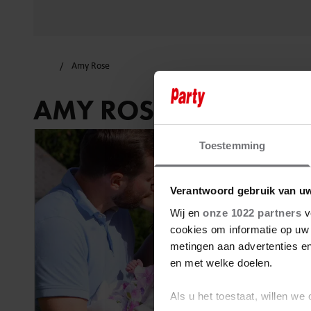
Amy Rose
AMY ROSE
Toestemming
Verantwoord gebruik van u
Wij en
onze 1022 partners
v
cookies om informatie op uw 
metingen aan advertenties en
en met welke doelen.
Als u het toestaat, willen we