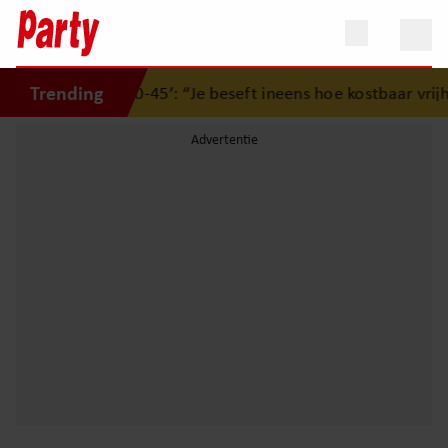
Trending
nde musical ‘40-45’: “Je beseft ineens hoe kostbaar vrijhei