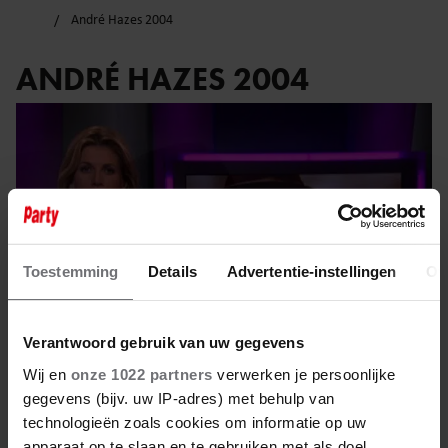
André Hazes 2004
ANDRÉ HAZES 2004
Toestemming
Details
Advertentie-instellingen
Ov
Verantwoord gebruik van uw gegevens
Wij en
onze 1022 partners
verwerken je persoonlijke
gegevens (bijv. uw IP-adres) met behulp van
23 september 2024
technologieën zoals cookies om informatie op uw
apparaat op te slaan en te gebruiken met als doel