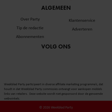
informatie over uw gebruik van onze site met onze
ALGEMEEN
partners voor social media, adverteren en analyse. Deze
partners kunnen deze gegevens combineren met andere
Over Party
Klantenservice
informatie die u aan ze heeft verstrekt of die ze hebben
Tip de redactie
verzameld op basis van uw gebruik van hun services. U
Adverteren
gaat akkoord met onze cookies als u onze website blijft
Abonnementen
gebruiken.
VOLG ONS
Weekblad Party participeert in diverse affiliate marketing programma’s, dat
houdt in dat Weekblad Party commissies ontvangt voor aankopen middels
links van retailers. Deze website wordt niet gesponsord door de genoemde
webwinkels.
© 2026 Weekblad Party