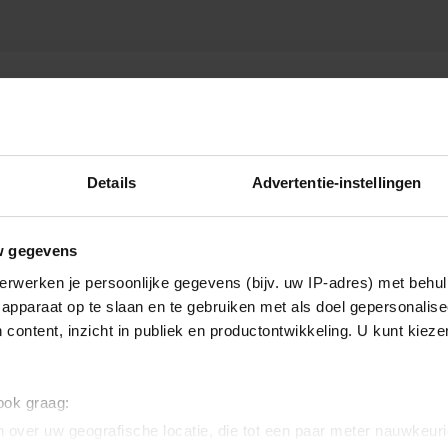
IE
Details
Advertentie-instellingen
w gegevens
erwerken je persoonlijke gegevens (bijv. uw IP-adres) met behul
apparaat op te slaan en te gebruiken met als doel gepersonalise
 content, inzicht in publiek en productontwikkeling. U kunt kiez
 ook graag:
 over uw geografische locatie, die tot een paar meter nauwkeuri