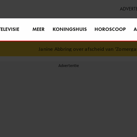
ADVERT
TELEVISIE
MEER
KONINGSHUIS
HOROSCOOP
A
Janine Abbring over afscheid van ‘Zomergasten’