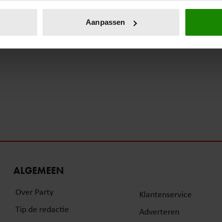
eren door het actief te scannen op specifieke eigenschappen (fing
onlijke gegevens worden verwerkt en stel uw voorkeuren in he
Aanpassen
jzigen of intrekken in de Cookieverklaring.
ent en advertenties te personaliseren, om functies voor social
. Ook delen we informatie over uw gebruik van onze site met on
e. Deze partners kunnen deze gegevens combineren met andere i
erzameld op basis van uw gebruik van hun services. U gaat akk
ALGEMEEN
Over Party
Klantenservice
Tip de redactie
Adverteren