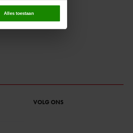
erprinting)
t
detailgedeelte
in. U kunt uw
Alles toestaan
 media te bieden en om ons
ze partners voor social
nformatie die u aan ze heeft
oord met onze cookies als u
VOLG ONS