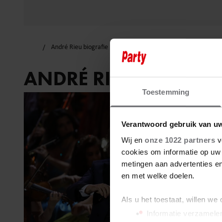
André Rieu biografie
ANDRÉ RIEU BIOGRAF
Toestemming
Verantwoord gebruik van u
Wij en
onze 1022 partners
v
cookies om informatie op uw 
metingen aan advertenties en
en met welke doelen.
Als u het toestaat, willen we
Informatie verzamelen