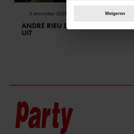
Uw apparaat identific
Lees meer over hoe uw perso
3 december 2024
Weigeren
toestemming op elk moment wi
ANDRÉ RIEU BRENGT BIOGRAFIE
UIT
We gebruiken cookies om cont
websiteverkeer te analyseren
media, adverteren en analys
verstrekt of die ze hebben v
onze website blijft gebruiken.