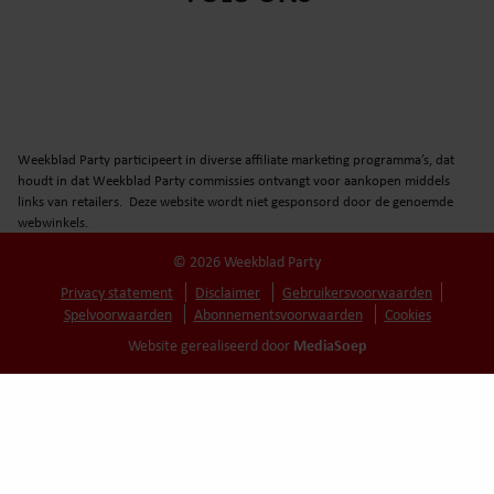
Weekblad Party participeert in diverse affiliate marketing programma’s, dat
houdt in dat Weekblad Party commissies ontvangt voor aankopen middels
links van retailers. Deze website wordt niet gesponsord door de genoemde
webwinkels.
© 2026 Weekblad Party
Privacy statement
Disclaimer
Gebruikersvoorwaarden
Spelvoorwaarden
Abonnementsvoorwaarden
Cookies
MediaSoep
Website gerealiseerd door