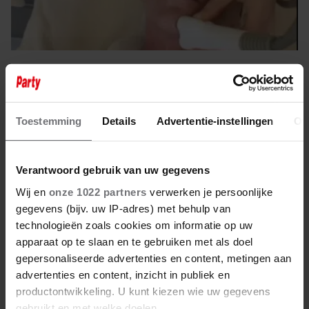
20 maart 2026
ALLES VOOR DE SCHOONHEID,
MAAR WAT DOET ANGELA
Toestemming
Details
Advertentie-instellingen
Ov
GROOTHUIZEN HÍER?
Verantwoord gebruik van uw gegevens
Wij en
onze 1022 partners
verwerken je persoonlijke
gegevens (bijv. uw IP-adres) met behulp van
technologieën zoals cookies om informatie op uw
apparaat op te slaan en te gebruiken met als doel
gepersonaliseerde advertenties en content, metingen aan
advertenties en content, inzicht in publiek en
productontwikkeling. U kunt kiezen wie uw gegevens
gebruikt en met welke doelen.