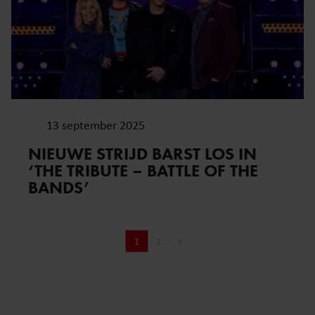
13 september 2025
NIEUWE STRIJD BARST LOS IN
‘THE TRIBUTE – BATTLE OF THE
BANDS’
1
2
»
Pagina
Pagina
Volgende pagina