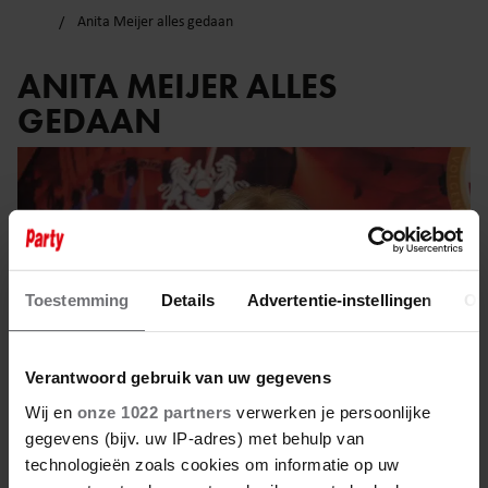
Anita Meijer alles gedaan
ANITA MEIJER ALLES
GEDAAN
Toestemming
Details
Advertentie-instellingen
Ov
Verantwoord gebruik van uw gegevens
Wij en
onze 1022 partners
verwerken je persoonlijke
gegevens (bijv. uw IP-adres) met behulp van
technologieën zoals cookies om informatie op uw