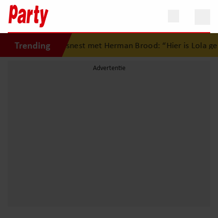
Trending
g op eerste liefdesnest met Herman Brood: “Hier is Lola ge