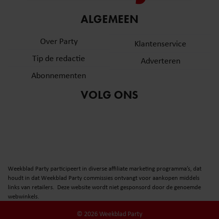
informatie over uw gebruik van onze site met onze
ALGEMEEN
partners voor social media, adverteren en analyse. Deze
partners kunnen deze gegevens combineren met andere
Over Party
Klantenservice
informatie die u aan ze heeft verstrekt of die ze hebben
verzameld op basis van uw gebruik van hun services. U
Tip de redactie
Adverteren
gaat akkoord met onze cookies als u onze website blijft
Abonnementen
gebruiken.
VOLG ONS
Weekblad Party participeert in diverse affiliate marketing programma’s, dat
houdt in dat Weekblad Party commissies ontvangt voor aankopen middels
links van retailers. Deze website wordt niet gesponsord door de genoemde
webwinkels.
© 2026 Weekblad Party