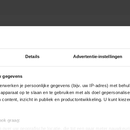
S
Details
Advertentie-instellingen
w gegevens
erwerken je persoonlijke gegevens (bijv. uw IP-adres) met behul
apparaat op te slaan en te gebruiken met als doel gepersonalise
 content, inzicht in publiek en productontwikkeling. U kunt kiez
 ook graag:
 over uw geografische locatie, die tot een paar meter nauwkeuri