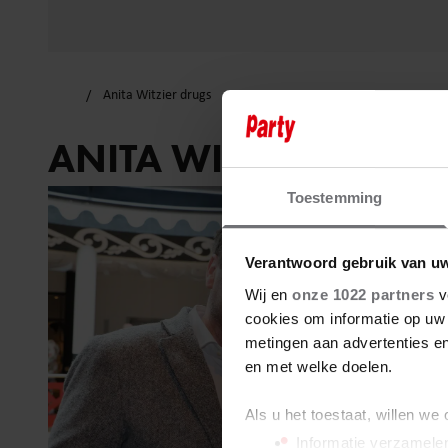
Anita Witzier drugs
ANITA WITZIER DRUG
Toestemming
Verantwoord gebruik van u
Wij en
onze 1022 partners
v
cookies om informatie op uw 
metingen aan advertenties en
en met welke doelen.
Als u het toestaat, willen we
Informatie verzamelen