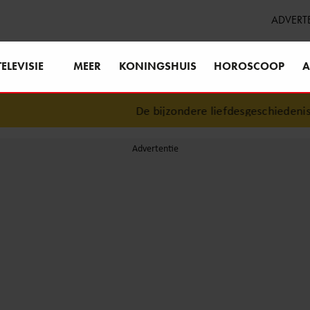
ADVERT
TELEVISIE
MEER
KONINGSHUIS
HOROSCOOP
A
De bijzondere liefdesgeschiedenis va