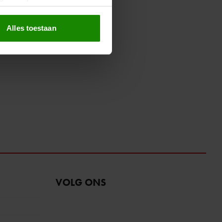
erprinting)
t
detailgedeelte
in. U kunt uw
Alles toestaan
 media te bieden en om ons
ze partners voor social
nformatie die u aan ze heeft
oord met onze cookies als u
VOLG ONS