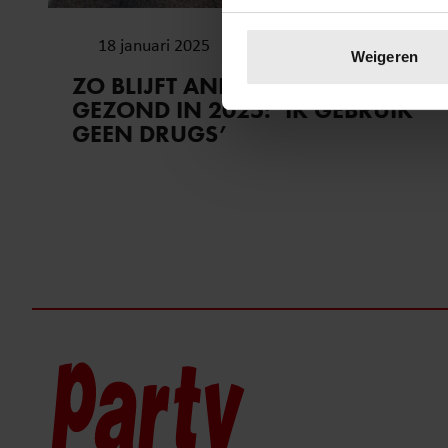
Uw apparaat identific
18 januari 2025
Lees meer over hoe uw perso
Weigeren
toestemming op elk moment wi
ZO BLIJFT ANITA WITZIER
GEZOND IN 2025: ’IK GEBRUIK
We gebruiken cookies om cont
GEEN DRUGS’
websiteverkeer te analyseren
media, adverteren en analys
verstrekt of die ze hebben v
onze website blijft gebruiken.