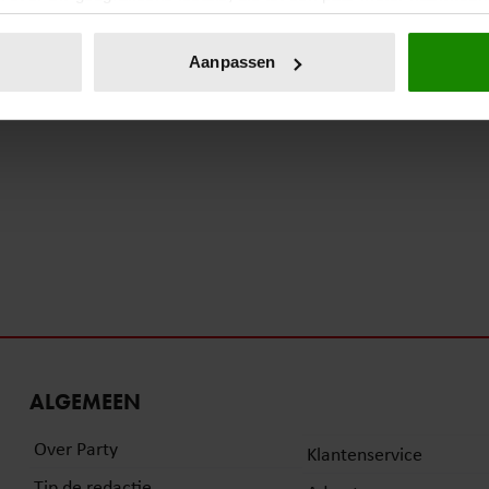
eren door het actief te scannen op specifieke eigenschappen (fing
onlijke gegevens worden verwerkt en stel uw voorkeuren in he
Aanpassen
jzigen of intrekken in de Cookieverklaring.
ent en advertenties te personaliseren, om functies voor social
. Ook delen we informatie over uw gebruik van onze site met on
e. Deze partners kunnen deze gegevens combineren met andere i
erzameld op basis van uw gebruik van hun services. U gaat akk
ALGEMEEN
Over Party
Klantenservice
Tip de redactie