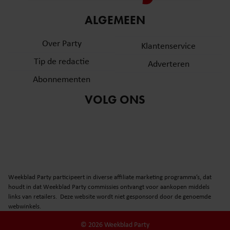
informatie over uw gebruik van onze site met onze
ALGEMEEN
partners voor social media, adverteren en analyse. Deze
partners kunnen deze gegevens combineren met andere
Over Party
Klantenservice
informatie die u aan ze heeft verstrekt of die ze hebben
verzameld op basis van uw gebruik van hun services. U
Tip de redactie
Adverteren
gaat akkoord met onze cookies als u onze website blijft
Abonnementen
gebruiken.
VOLG ONS
Weekblad Party participeert in diverse affiliate marketing programma’s, dat
houdt in dat Weekblad Party commissies ontvangt voor aankopen middels
links van retailers. Deze website wordt niet gesponsord door de genoemde
webwinkels.
© 2026 Weekblad Party