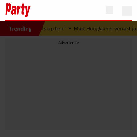
Trending
ben het meest trots op hen”
•
Mart Hoogkamer verrast jon