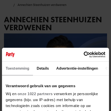
Annechien Steenhuizen verdwenen
ANNECHIEN STEENHUIZEN
VERDWENEN
Toestemming
Details
Advertentie-instellingen
Ov
Verantwoord gebruik van uw gegevens
Wij en
onze 1022 partners
verwerken je persoonlijke
gegevens (bijv. uw IP-adres) met behulp van
technologieën zoals cookies om informatie op uw