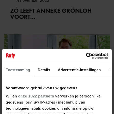
4 november 2025
ZÓ LEEFT ANNEKE GRÖNLOH
VOORT…
Toestemming
Details
Advertentie-instellingen
Ov
Verantwoord gebruik van uw gegevens
Wij en
onze 1022 partners
verwerken je persoonlijke
gegevens (bijv. uw IP-adres) met behulp van
technologieën zoals cookies om informatie op uw