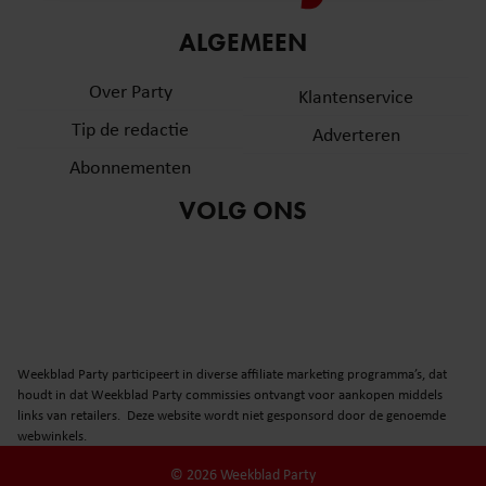
informatie over uw gebruik van onze site met onze
ALGEMEEN
partners voor social media, adverteren en analyse. Deze
partners kunnen deze gegevens combineren met andere
Over Party
Klantenservice
informatie die u aan ze heeft verstrekt of die ze hebben
verzameld op basis van uw gebruik van hun services. U
Tip de redactie
Adverteren
gaat akkoord met onze cookies als u onze website blijft
Abonnementen
gebruiken.
VOLG ONS
Weekblad Party participeert in diverse affiliate marketing programma’s, dat
houdt in dat Weekblad Party commissies ontvangt voor aankopen middels
links van retailers. Deze website wordt niet gesponsord door de genoemde
webwinkels.
© 2026 Weekblad Party