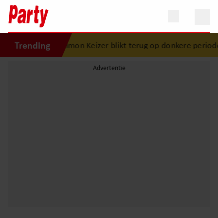
Trending
ola geboren”
•
Simon Keizer blikt terug op donkere periode