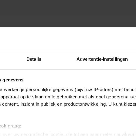
N DERKSEN
Details
Advertentie-instellingen
w gegevens
erwerken je persoonlijke gegevens (bijv. uw IP-adres) met behul
apparaat op te slaan en te gebruiken met als doel gepersonalise
 content, inzicht in publiek en productontwikkeling. U kunt kiez
 ook graag:
 over uw geografische locatie, die tot een paar meter nauwkeuri