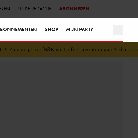
EREN
TIP DE REDACTIE
ABONNEREN
BONNEMENTEN
SHOP
MIJN PARTY
•
Zo eindigt het ‘B&B Vol Liefde’-avontuur van Nisha Tara
•