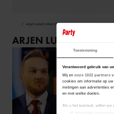
Arjen Lubach Johan Derksen
ARJEN LUBACH JOHA
Toestemming
Verantwoord gebruik van u
Wij en
onze 1022 partners
v
cookies om informatie op uw 
metingen aan advertenties en
en met welke doelen.
Als u het toestaat, willen we
Informatie verzamelen