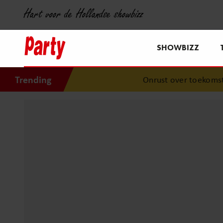
Hart voor de Hollandse showbizz
SHOWBIZZ
Trending
Onrust over toekomst van