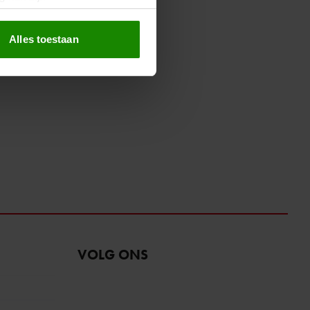
erprinting)
t
detailgedeelte
in. U kunt uw
Alles toestaan
 media te bieden en om ons
ze partners voor social
nformatie die u aan ze heeft
oord met onze cookies als u
VOLG ONS