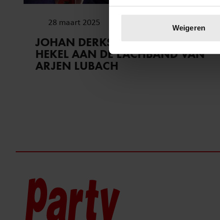
Uw apparaat identific
28 maart 2025
Lees meer over hoe uw perso
Weigeren
toestemming op elk moment wi
JOHAN DERKSEN HEEFT EEN
HEKEL AAN DE LACHBAND VAN
We gebruiken cookies om cont
ARJEN LUBACH
websiteverkeer te analyseren
media, adverteren en analys
verstrekt of die ze hebben v
onze website blijft gebruiken.