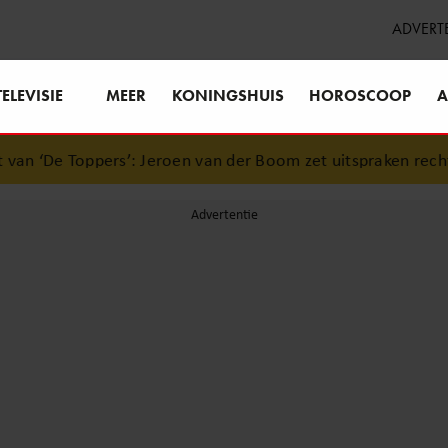
ADVERT
TELEVISIE
MEER
KONINGSHUIS
HOROSCOOP
A
 ‘De Toppers’: Jeroen van der Boom zet uitspraken recht