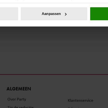
eren door het actief te scannen op specifieke eigenschappen (fing
onlijke gegevens worden verwerkt en stel uw voorkeuren in he
Aanpassen
jzigen of intrekken in de Cookieverklaring.
ent en advertenties te personaliseren, om functies voor social
. Ook delen we informatie over uw gebruik van onze site met on
e. Deze partners kunnen deze gegevens combineren met andere i
erzameld op basis van uw gebruik van hun services. U gaat akk
ALGEMEEN
Over Party
Klantenservice
Tip de redactie