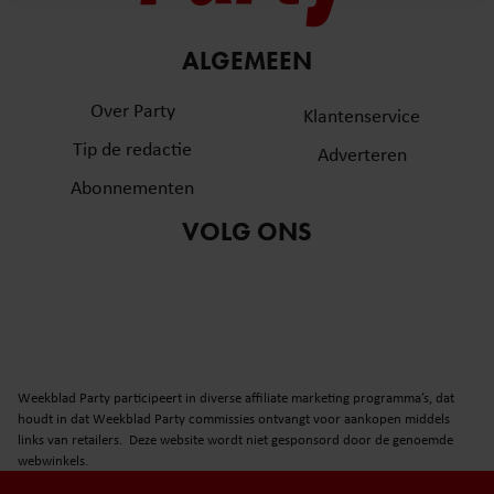
en om ons websiteverkeer te analyseren. Ook delen we
informatie over uw gebruik van onze site met onze
partners voor social media, adverteren en analyse. Deze
ALGEMEEN
partners kunnen deze gegevens combineren met andere
Over Party
informatie die u aan ze heeft verstrekt of die ze hebben
Klantenservice
verzameld op basis van uw gebruik van hun services. U
Tip de redactie
Adverteren
gaat akkoord met onze cookies als u onze website blijft
Abonnementen
gebruiken.
VOLG ONS
Weekblad Party participeert in diverse affiliate marketing programma’s, dat
houdt in dat Weekblad Party commissies ontvangt voor aankopen middels
links van retailers. Deze website wordt niet gesponsord door de genoemde
webwinkels.