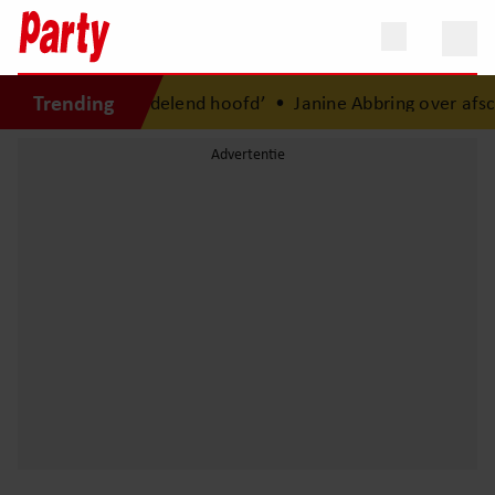
Trending
: ‘Ik was een wandelend hoofd’
•
Janine Abbring over afsche