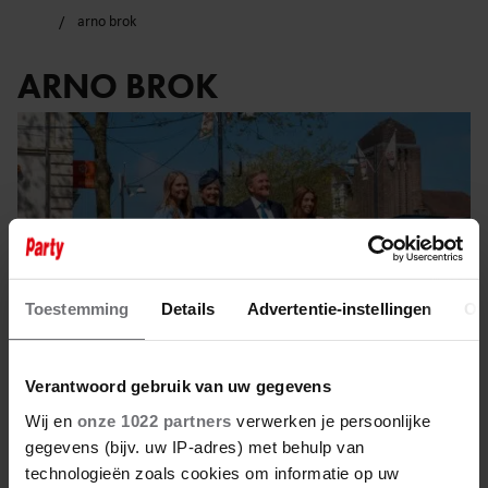
arno brok
ARNO BROK
Toestemming
Details
Advertentie-instellingen
Ov
Verantwoord gebruik van uw gegevens
Wij en
onze 1022 partners
verwerken je persoonlijke
gegevens (bijv. uw IP-adres) met behulp van
4 juli 2025
technologieën zoals cookies om informatie op uw