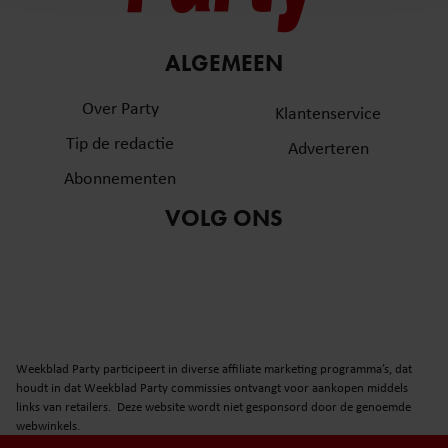
en om ons websiteverkeer te analyseren. Ook delen we
informatie over uw gebruik van onze site met onze
partners voor social media, adverteren en analyse. Deze
ALGEMEEN
partners kunnen deze gegevens combineren met andere
informatie die u aan ze heeft verstrekt of die ze hebben
Over Party
Klantenservice
verzameld op basis van uw gebruik van hun services. U
Tip de redactie
Adverteren
gaat akkoord met onze cookies als u onze website blijft
gebruiken.
Abonnementen
VOLG ONS
Weekblad Party participeert in diverse affiliate marketing programma’s, dat
houdt in dat Weekblad Party commissies ontvangt voor aankopen middels
links van retailers. Deze website wordt niet gesponsord door de genoemde
webwinkels.