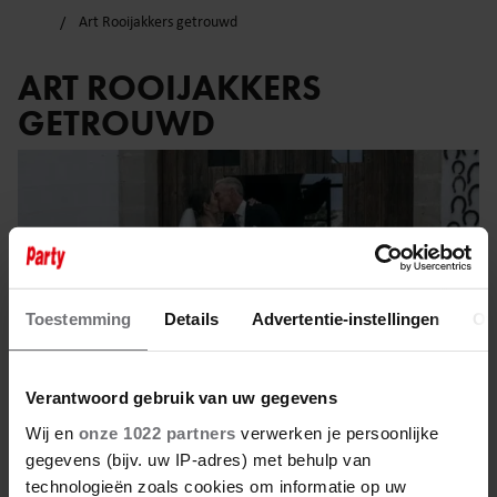
Art Rooijakkers getrouwd
ART ROOIJAKKERS
GETROUWD
Toestemming
Details
Advertentie-instellingen
Ov
Verantwoord gebruik van uw gegevens
Wij en
onze 1022 partners
verwerken je persoonlijke
gegevens (bijv. uw IP-adres) met behulp van
technologieën zoals cookies om informatie op uw