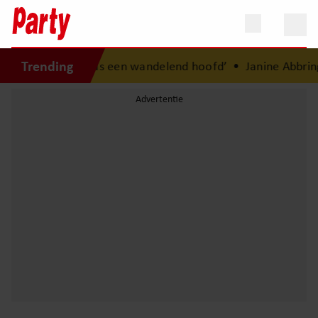
Trending
e periode: ‘Ik was een wandelend hoofd’
•
Janine Abbring ov