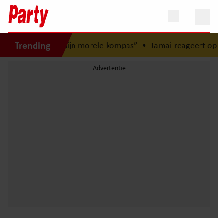
Trending
gd: “Mijn zus is mijn morele kompas”
•
Jamai reageert op ov