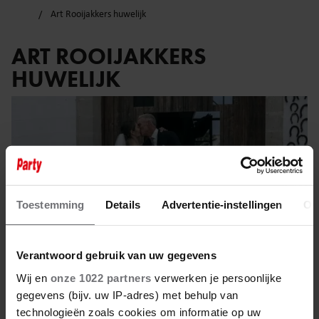
Art Rooijakkers huwelijk
ART ROOIJAKKERS
HUWELIJK
Toestemming
Details
Advertentie-instellingen
Ov
Verantwoord gebruik van uw gegevens
Wij en
onze 1022 partners
verwerken je persoonlijke
gegevens (bijv. uw IP-adres) met behulp van
technologieën zoals cookies om informatie op uw