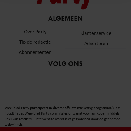
en om ons websiteverkeer te analyseren. Ook delen we
informatie over uw gebruik van onze site met onze
partners voor social media, adverteren en analyse. Deze
ALGEMEEN
partners kunnen deze gegevens combineren met andere
informatie die u aan ze heeft verstrekt of die ze hebben
Over Party
Klantenservice
verzameld op basis van uw gebruik van hun services. U
Tip de redactie
Adverteren
gaat akkoord met onze cookies als u onze website blijft
gebruiken.
Abonnementen
VOLG ONS
Weekblad Party participeert in diverse affiliate marketing programma’s, dat
houdt in dat Weekblad Party commissies ontvangt voor aankopen middels
links van retailers. Deze website wordt niet gesponsord door de genoemde
webwinkels.