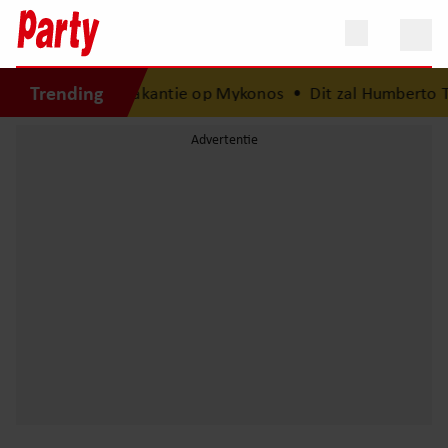
Trending
is na van droomvakantie op Mykonos
•
Dit zal Humberto Ta