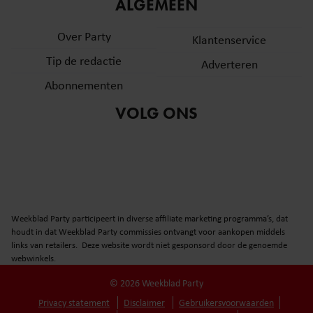
informatie over uw gebruik van onze site met onze
ALGEMEEN
partners voor social media, adverteren en analyse. Deze
Over Party
partners kunnen deze gegevens combineren met andere
Klantenservice
informatie die u aan ze heeft verstrekt of die ze hebben
Tip de redactie
Adverteren
verzameld op basis van uw gebruik van hun services. U
Abonnementen
gaat akkoord met onze cookies als u onze website blijft
gebruiken.
VOLG ONS
Weekblad Party participeert in diverse affiliate marketing programma’s, dat
houdt in dat Weekblad Party commissies ontvangt voor aankopen middels
links van retailers. Deze website wordt niet gesponsord door de genoemde
webwinkels.
© 2026 Weekblad Party
Privacy statement
Disclaimer
Gebruikersvoorwaarden