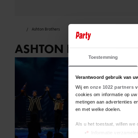
Ashton Brothers
ASHTON BROTHERS
Toestemming
Verantwoord gebruik van u
Wij en
onze 1022 partners
v
cookies om informatie op uw 
metingen aan advertenties en
en met welke doelen.
Als u het toestaat, willen we
Informatie verzamelen