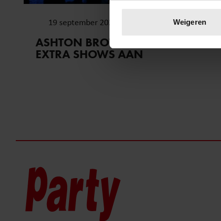
Uw apparaat identific
Lees meer over hoe uw perso
19 september 2024
Weigeren
toestemming op elk moment wi
ASHTON BROTHERS KONDIGEN
EXTRA SHOWS AAN
We gebruiken cookies om cont
websiteverkeer te analyseren
media, adverteren en analys
verstrekt of die ze hebben v
onze website blijft gebruiken.