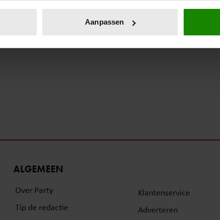
eren door het actief te scannen op specifieke eigenschappen (fing
onlijke gegevens worden verwerkt en stel uw voorkeuren in he
Aanpassen
jzigen of intrekken in de Cookieverklaring.
ent en advertenties te personaliseren, om functies voor social
. Ook delen we informatie over uw gebruik van onze site met on
e. Deze partners kunnen deze gegevens combineren met andere i
erzameld op basis van uw gebruik van hun services. U gaat akk
ALGEMEEN
Over Party
Klantenservice
Tip de redactie
Adverteren