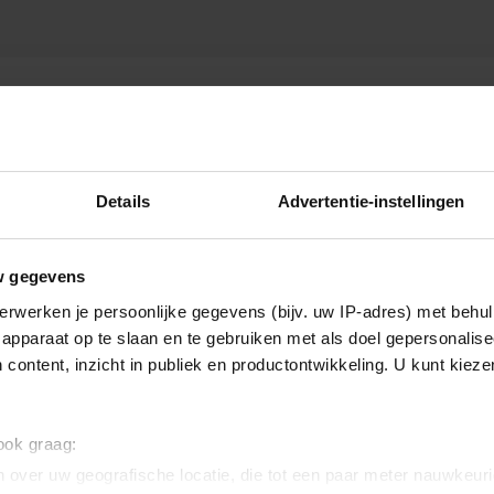
Details
Advertentie-instellingen
w gegevens
erwerken je persoonlijke gegevens (bijv. uw IP-adres) met behul
apparaat op te slaan en te gebruiken met als doel gepersonalise
 content, inzicht in publiek en productontwikkeling. U kunt kiez
 ook graag:
 over uw geografische locatie, die tot een paar meter nauwkeuri