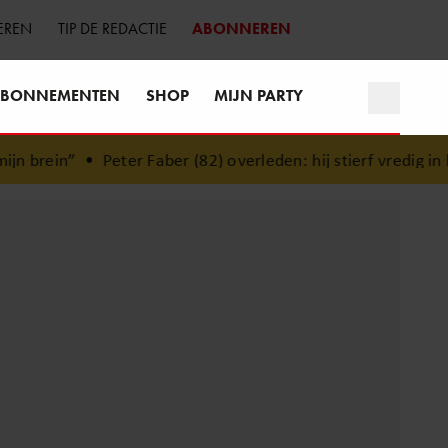
EREN
TIP DE REDACTIE
ABONNEREN
BONNEMENTEN
SHOP
MIJN PARTY
 brein”
•
Peter Faber (82) overleden: hij stierf vredig in het