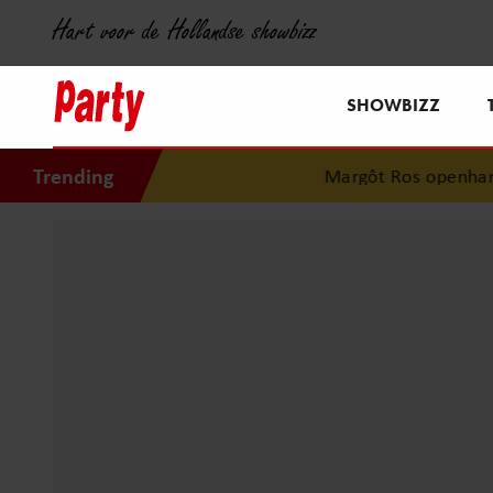
Hart voor de Hollandse showbizz
SHOWBIZZ
Trending
Margôt Ros openhartig o