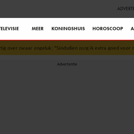
ADVERT
TELEVISIE
MEER
KONINGSHUIS
HOROSCOOP
A
ver zwaar ongeluk: “Sindsdien zorg ik extra goed voor mijn