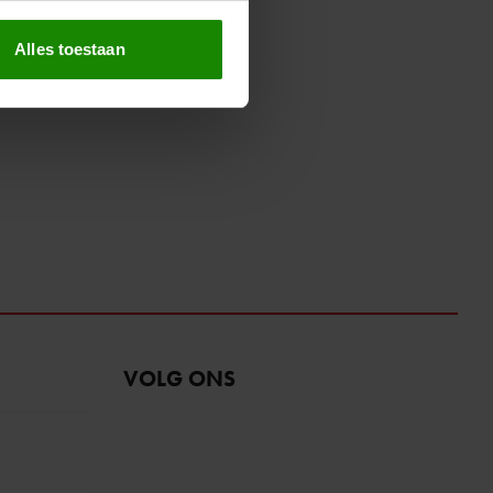
erprinting)
t
detailgedeelte
in. U kunt uw
Alles toestaan
 media te bieden en om ons
ze partners voor social
nformatie die u aan ze heeft
oord met onze cookies als u
VOLG ONS