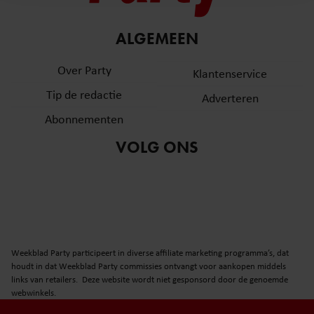
en om ons websiteverkeer te analyseren. Ook delen we
informatie over uw gebruik van onze site met onze
partners voor social media, adverteren en analyse. Deze
ALGEMEEN
partners kunnen deze gegevens combineren met andere
Over Party
informatie die u aan ze heeft verstrekt of die ze hebben
Klantenservice
verzameld op basis van uw gebruik van hun services. U
Tip de redactie
Adverteren
gaat akkoord met onze cookies als u onze website blijft
Abonnementen
gebruiken.
VOLG ONS
Weekblad Party participeert in diverse affiliate marketing programma’s, dat
houdt in dat Weekblad Party commissies ontvangt voor aankopen middels
links van retailers. Deze website wordt niet gesponsord door de genoemde
webwinkels.