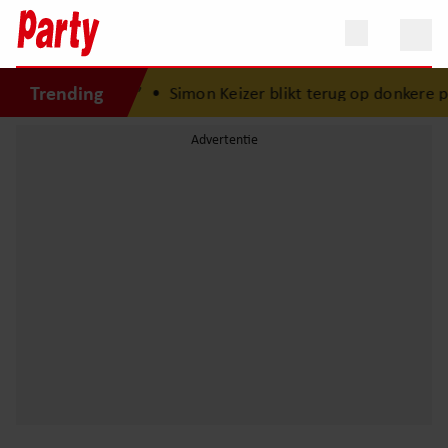
Trending
r is Lola geboren”
•
Simon Keizer blikt terug op donkere p