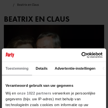
Beatrix en Claus
BEATRIX EN CLAUS
Toestemming
Details
Advertentie-instellingen
Ov
Verantwoord gebruik van uw gegevens
Wij en
onze 1022 partners
verwerken je persoonlijke
gegevens (bijv. uw IP-adres) met behulp van
28 juni 2025
technologieën zoals cookies om informatie op uw