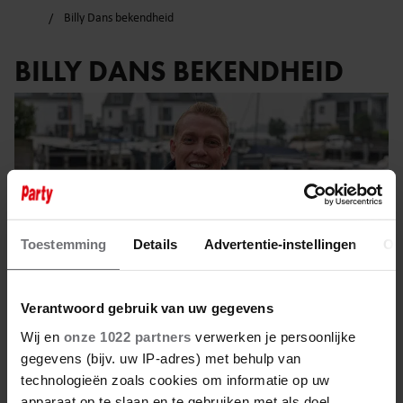
Billy Dans bekendheid
BILLY DANS BEKENDHEID
Toestemming
Details
Advertentie-instellingen
Ov
Verantwoord gebruik van uw gegevens
Wij en
onze 1022 partners
verwerken je persoonlijke
gegevens (bijv. uw IP-adres) met behulp van
2 januari 2025
technologieën zoals cookies om informatie op uw
apparaat op te slaan en te gebruiken met als doel