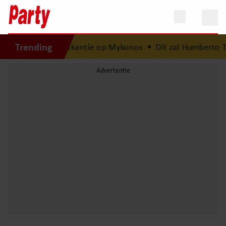
Trending
is na van droomvakantie op Mykonos
•
Dit zal Humberto Ta