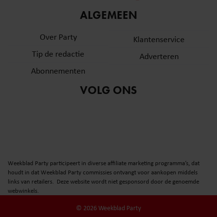
informatie over uw gebruik van onze site met onze
ALGEMEEN
partners voor social media, adverteren en analyse. Deze
partners kunnen deze gegevens combineren met andere
Over Party
Klantenservice
informatie die u aan ze heeft verstrekt of die ze hebben
Tip de redactie
verzameld op basis van uw gebruik van hun services. U
Adverteren
gaat akkoord met onze cookies als u onze website blijft
Abonnementen
gebruiken.
VOLG ONS
Weekblad Party participeert in diverse affiliate marketing programma’s, dat
houdt in dat Weekblad Party commissies ontvangt voor aankopen middels
links van retailers. Deze website wordt niet gesponsord door de genoemde
webwinkels.
© 2026 Weekblad Party