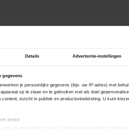
Details
Advertentie-instellingen
w gegevens
erwerken je persoonlijke gegevens (bijv. uw IP-adres) met behul
apparaat op te slaan en te gebruiken met als doel gepersonalise
 content, inzicht in publiek en productontwikkeling. U kunt kiez
 ook graag:
 over uw geografische locatie, die tot een paar meter nauwkeuri