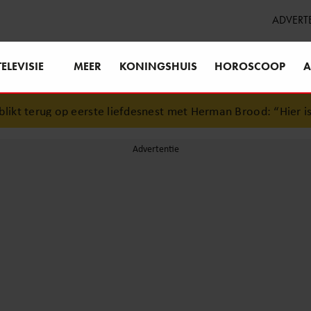
ADVERT
TELEVISIE
MEER
KONINGSHUIS
HOROSCOOP
A
t terug op eerste liefdesnest met Herman Brood: “Hier is L