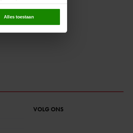
erprinting)
t
detailgedeelte
in. U kunt uw
Alles toestaan
 media te bieden en om ons
ze partners voor social
nformatie die u aan ze heeft
oord met onze cookies als u
VOLG ONS