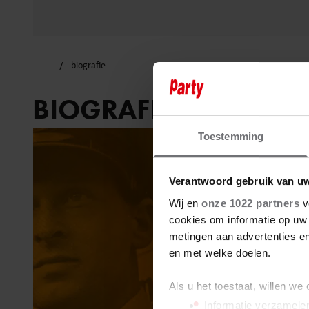
biografie
BIOGRAFIE
Toestemming
Verantwoord gebruik van u
Wij en
onze 1022 partners
v
cookies om informatie op uw 
metingen aan advertenties en
en met welke doelen.
Als u het toestaat, willen we
Informatie verzamelen