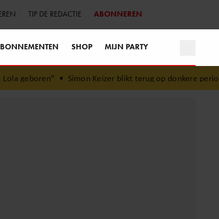
EREN
TIP DE REDACTIE
ABONNEREN
BONNEMENTEN
SHOP
MIJN PARTY
ola geboren”
•
Simon Keizer blikt terug op donkere periode