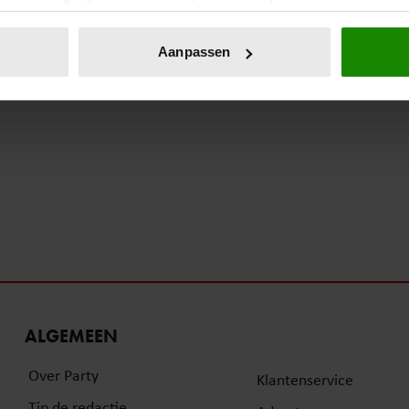
eren door het actief te scannen op specifieke eigenschappen (fing
onlijke gegevens worden verwerkt en stel uw voorkeuren in he
Aanpassen
jzigen of intrekken in de Cookieverklaring.
ent en advertenties te personaliseren, om functies voor social
. Ook delen we informatie over uw gebruik van onze site met on
e. Deze partners kunnen deze gegevens combineren met andere i
erzameld op basis van uw gebruik van hun services. U gaat akk
ALGEMEEN
Over Party
Klantenservice
Tip de redactie