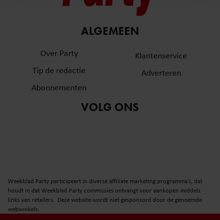
en om ons websiteverkeer te analyseren. Ook delen we
informatie over uw gebruik van onze site met onze
partners voor social media, adverteren en analyse. Deze
ALGEMEEN
partners kunnen deze gegevens combineren met andere
informatie die u aan ze heeft verstrekt of die ze hebben
Over Party
Klantenservice
verzameld op basis van uw gebruik van hun services. U
Tip de redactie
Adverteren
gaat akkoord met onze cookies als u onze website blijft
gebruiken.
Abonnementen
VOLG ONS
Weekblad Party participeert in diverse affiliate marketing programma’s, dat
houdt in dat Weekblad Party commissies ontvangt voor aankopen middels
links van retailers. Deze website wordt niet gesponsord door de genoemde
webwinkels.