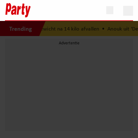
Trending
eikt zijn streefgewicht na 14 kilo afvallen
•
Anouk uit ‘De 