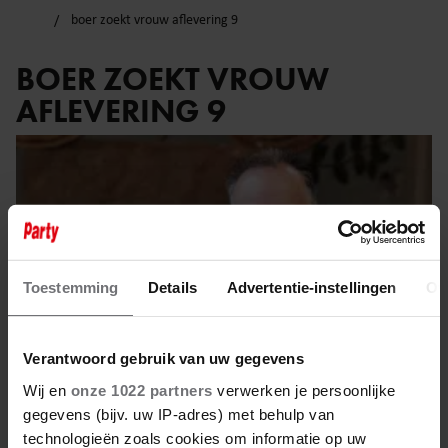
boer zoekt vrouw aflevering 9
BOER ZOEKT VROUW
AFLEVERING 9
Toestemming
Details
Advertentie-instellingen
Ov
Verantwoord gebruik van uw gegevens
Wij en
onze 1022 partners
verwerken je persoonlijke
gegevens (bijv. uw IP-adres) met behulp van
technologieën zoals cookies om informatie op uw