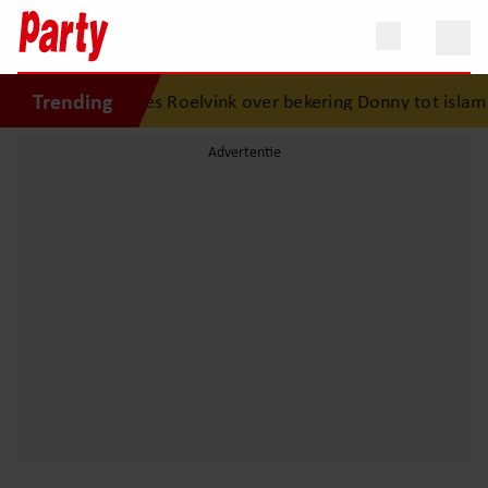
Trending
 wordt oma
•
Dries Roelvink over bekering Donny tot islam: