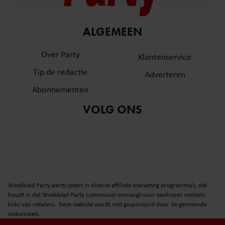
en om ons websiteverkeer te analyseren. Ook delen we
informatie over uw gebruik van onze site met onze
partners voor social media, adverteren en analyse. Deze
ALGEMEEN
partners kunnen deze gegevens combineren met andere
informatie die u aan ze heeft verstrekt of die ze hebben
Over Party
Klantenservice
verzameld op basis van uw gebruik van hun services. U
Tip de redactie
Adverteren
gaat akkoord met onze cookies als u onze website blijft
gebruiken.
Abonnementen
VOLG ONS
Weekblad Party participeert in diverse affiliate marketing programma’s, dat
houdt in dat Weekblad Party commissies ontvangt voor aankopen middels
links van retailers. Deze website wordt niet gesponsord door de genoemde
webwinkels.