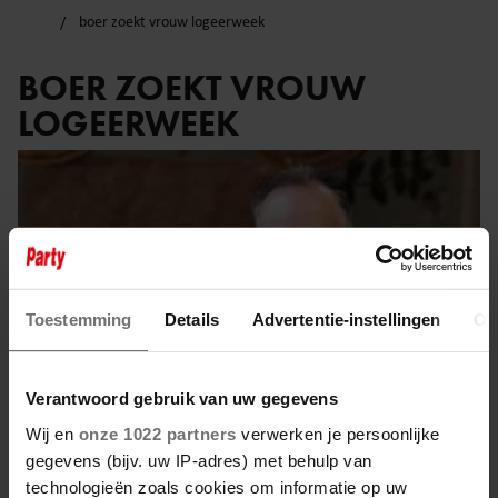
boer zoekt vrouw logeerweek
BOER ZOEKT VROUW
LOGEERWEEK
Toestemming
Details
Advertentie-instellingen
Ov
Verantwoord gebruik van uw gegevens
Wij en
onze 1022 partners
verwerken je persoonlijke
gegevens (bijv. uw IP-adres) met behulp van
technologieën zoals cookies om informatie op uw