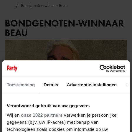
Bondgenoten-winnaar Beau
BONDGENOTEN-WINNAAR
BEAU
Toestemming
Details
Advertentie-instellingen
Ov
Verantwoord gebruik van uw gegevens
Wij en
onze 1022 partners
verwerken je persoonlijke
gegevens (bijv. uw IP-adres) met behulp van
technologieën zoals cookies om informatie op uw