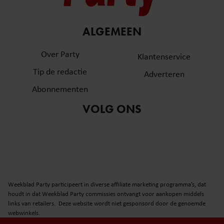
en om ons websiteverkeer te analyseren. Ook delen we
informatie over uw gebruik van onze site met onze
partners voor social media, adverteren en analyse. Deze
ALGEMEEN
partners kunnen deze gegevens combineren met andere
informatie die u aan ze heeft verstrekt of die ze hebben
Over Party
Klantenservice
verzameld op basis van uw gebruik van hun services. U
Tip de redactie
Adverteren
gaat akkoord met onze cookies als u onze website blijft
gebruiken.
Abonnementen
VOLG ONS
Weekblad Party participeert in diverse affiliate marketing programma’s, dat
houdt in dat Weekblad Party commissies ontvangt voor aankopen middels
links van retailers. Deze website wordt niet gesponsord door de genoemde
webwinkels.