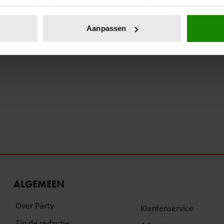
eren door het actief te scannen op specifieke eigenschappen (fing
onlijke gegevens worden verwerkt en stel uw voorkeuren in he
Aanpassen
jzigen of intrekken in de Cookieverklaring.
ent en advertenties te personaliseren, om functies voor social
. Ook delen we informatie over uw gebruik van onze site met on
e. Deze partners kunnen deze gegevens combineren met andere i
erzameld op basis van uw gebruik van hun services. U gaat akk
ALGEMEEN
Over Party
Klantenservice
Tip de redactie