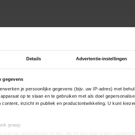
GERARD JOLING
Details
Advertentie-instellingen
w gegevens
erwerken je persoonlijke gegevens (bijv. uw IP-adres) met behul
apparaat op te slaan en te gebruiken met als doel gepersonalise
 content, inzicht in publiek en productontwikkeling. U kunt kiez
 ook graag:
 over uw geografische locatie, die tot een paar meter nauwkeuri