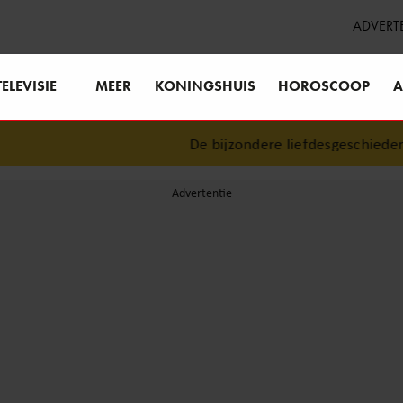
ADVERT
TELEVISIE
MEER
KONINGSHUIS
HOROSCOOP
A
De bijzondere liefdesgeschiedenis 