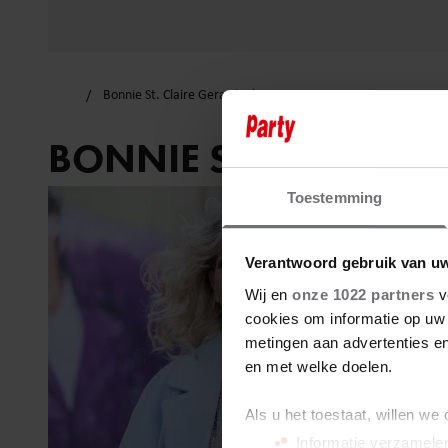
Bonnie St. Claire Gerard Joling
BONNIE ST. CLAIRE 
Toestemming
Verantwoord gebruik van u
Wij en
onze 1022 partners
v
cookies om informatie op uw 
metingen aan advertenties en
en met welke doelen.
Als u het toestaat, willen we
Informatie verzamelen