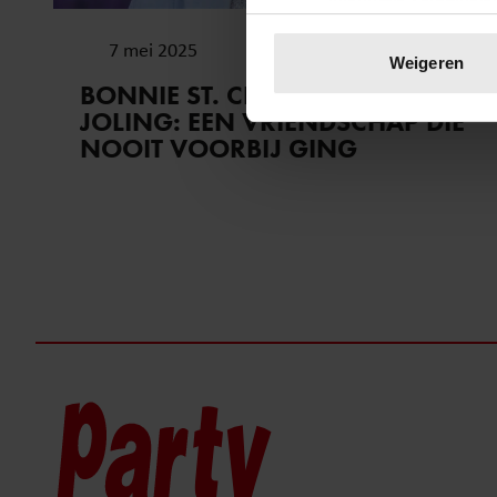
Uw apparaat identific
7 mei 2025
Lees meer over hoe uw perso
Weigeren
toestemming op elk moment wi
BONNIE ST. CLAIRE & GERARD
JOLING: EEN VRIENDSCHAP DIE
We gebruiken cookies om cont
NOOIT VOORBIJ GING
websiteverkeer te analyseren
media, adverteren en analys
verstrekt of die ze hebben v
onze website blijft gebruiken.