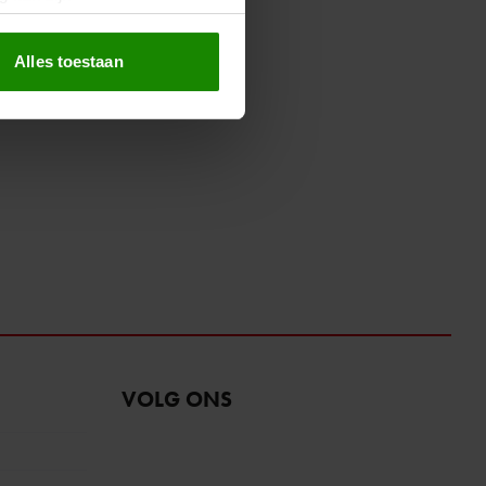
erprinting)
t
detailgedeelte
in. U kunt uw
Alles toestaan
 media te bieden en om ons
ze partners voor social
nformatie die u aan ze heeft
oord met onze cookies als u
VOLG ONS