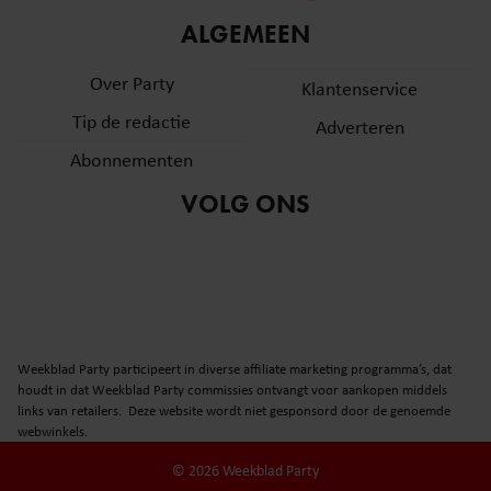
informatie over uw gebruik van onze site met onze
ALGEMEEN
partners voor social media, adverteren en analyse. Deze
partners kunnen deze gegevens combineren met andere
Over Party
Klantenservice
informatie die u aan ze heeft verstrekt of die ze hebben
Tip de redactie
verzameld op basis van uw gebruik van hun services. U
Adverteren
gaat akkoord met onze cookies als u onze website blijft
Abonnementen
gebruiken.
VOLG ONS
Weekblad Party participeert in diverse affiliate marketing programma’s, dat
houdt in dat Weekblad Party commissies ontvangt voor aankopen middels
links van retailers. Deze website wordt niet gesponsord door de genoemde
webwinkels.
© 2026 Weekblad Party