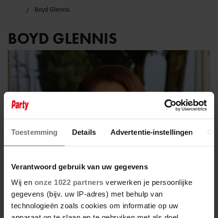
Boyd Glennis
BOYD GLENNIS
Toestemming
Details
Advertentie-instellingen
Ov
Verantwoord gebruik van uw gegevens
Wij en
onze 1022 partners
verwerken je persoonlijke
gegevens (bijv. uw IP-adres) met behulp van
27 mei 2023
technologieën zoals cookies om informatie op uw
apparaat op te slaan en te gebruiken met als doel