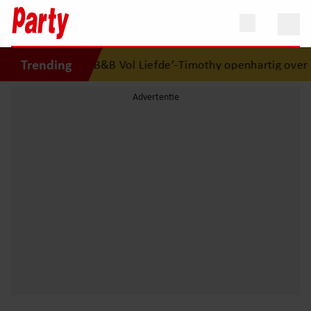
Trending
lkaars eerste
•
‘B&B Vol Liefde’-Timothy openhartig over z