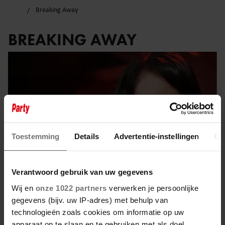
Breaking Away
BREAKING AWAY
Toestemming
Details
Advertentie-instellingen
Ov
Verantwoord gebruik van uw gegevens
Wij en
onze 1022 partners
verwerken je persoonlijke
gegevens (bijv. uw IP-adres) met behulp van
9 mei 2025
technologieën zoals cookies om informatie op uw
apparaat op te slaan en te gebruiken met als doel