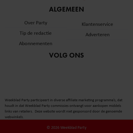
informatie over uw gebruik van onze site met onze
ALGEMEEN
partners voor social media, adverteren en analyse. Deze
partners kunnen deze gegevens combineren met andere
Over Party
Klantenservice
informatie die u aan ze heeft verstrekt of die ze hebben
Tip de redactie
verzameld op basis van uw gebruik van hun services. U
Adverteren
gaat akkoord met onze cookies als u onze website blijft
Abonnementen
gebruiken.
VOLG ONS
Weekblad Party participeert in diverse affiliate marketing programma’s, dat
houdt in dat Weekblad Party commissies ontvangt voor aankopen middels
links van retailers. Deze website wordt niet gesponsord door de genoemde
webwinkels.
© 2026 Weekblad Party