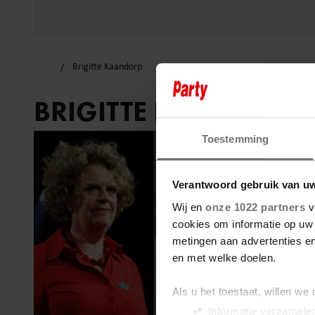
Brigitte Kaandorp
BRIGITTE KAANDORP
Toestemming
Verantwoord gebruik van u
Wij en
onze 1022 partners
v
cookies om informatie op uw 
metingen aan advertenties en
en met welke doelen.
Als u het toestaat, willen we
Informatie verzamelen