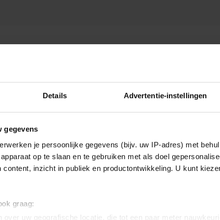
Details
Advertentie-instellingen
w gegevens
erwerken je persoonlijke gegevens (bijv. uw IP-adres) met behul
apparaat op te slaan en te gebruiken met als doel gepersonalise
 content, inzicht in publiek en productontwikkeling. U kunt kiez
 ook graag:
 over uw geografische locatie, die tot een paar meter nauwkeuri