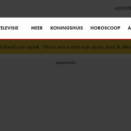
ADVERT
TELEVISIE
MEER
KONINGSHUIS
HOROSCOOP
A
and over geluk: “Als er iets is met mijn gezin, gooi ik alles u