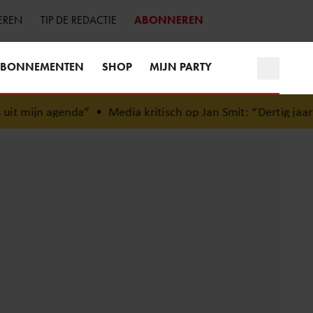
EREN
TIP DE REDACTIE
ABONNEREN
BONNEMENTEN
SHOP
MIJN PARTY
it mijn agenda”
•
Media kritisch op Jan Smit: “Dertig jaar ca