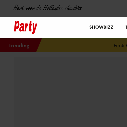
Hart voor de Hollandse showbizz
SHOWBIZZ
Trending
Ferdi Boll