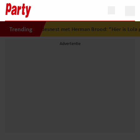
Trending
ug op eerste liefdesnest met Herman Brood: “Hier is Lola ge