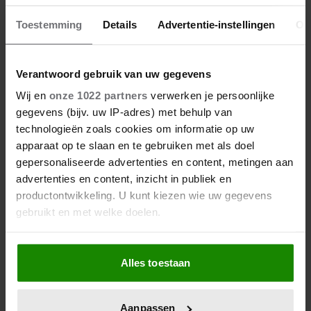
BRITT DEKKER DEELT MEER
DETAILS OVER HUWELIJK
Toestemming
Details
Advertentie-instellingen
Ov
Verantwoord gebruik van uw gegevens
Wij en
onze 1022 partners
verwerken je persoonlijke
gegevens (bijv. uw IP-adres) met behulp van
technologieën zoals cookies om informatie op uw
apparaat op te slaan en te gebruiken met als doel
gepersonaliseerde advertenties en content, metingen aan
advertenties en content, inzicht in publiek en
productontwikkeling. U kunt kiezen wie uw gegevens
gebruikt en met welke doelen.
Als u het toestaat, willen we ook graag:
Alles toestaan
Informatie verzamelen over uw geografische
locatie, die tot een paar meter nauwkeurig kan zijn
8 september 2024
Uw apparaat identificeren door het actief te
Aanpassen