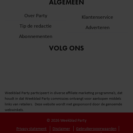
informatie over uw gebruik van onze site met onze
ALGEMEEN
partners voor social media, adverteren en analyse. Deze
Over Party
partners kunnen deze gegevens combineren met andere
Klantenservice
informatie die u aan ze heeft verstrekt of die ze hebben
Tip de redactie
Adverteren
verzameld op basis van uw gebruik van hun services. U
Abonnementen
gaat akkoord met onze cookies als u onze website blijft
gebruiken.
VOLG ONS
Weekblad Party participeert in diverse affiliate marketing programma’s, dat
houdt in dat Weekblad Party commissies ontvangt voor aankopen middels
links van retailers. Deze website wordt niet gesponsord door de genoemde
webwinkels.
© 2026 Weekblad Party
Privacy statement
Disclaimer
Gebruikersvoorwaarden