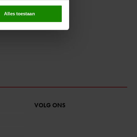
erprinting)
t
detailgedeelte
in. U kunt uw
Alles toestaan
 media te bieden en om ons
ze partners voor social
nformatie die u aan ze heeft
oord met onze cookies als u
VOLG ONS