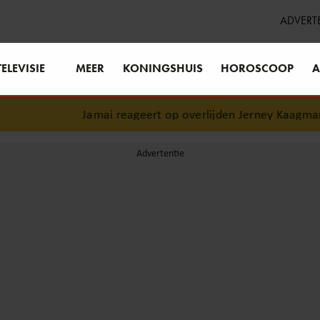
ADVERT
TELEVISIE
MEER
KONINGSHUIS
HOROSCOOP
A
Jamai reageert op overlijden Jerney Kaagman (79