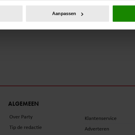
eren door het actief te scannen op specifieke eigenschappen (fing
onlijke gegevens worden verwerkt en stel uw voorkeuren in he
Aanpassen
jzigen of intrekken in de Cookieverklaring.
ent en advertenties te personaliseren, om functies voor social
. Ook delen we informatie over uw gebruik van onze site met on
e. Deze partners kunnen deze gegevens combineren met andere i
erzameld op basis van uw gebruik van hun services. U gaat akk
ALGEMEEN
Over Party
Klantenservice
Tip de redactie
Adverteren