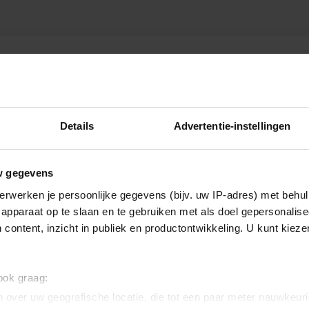
RAG
Details
Advertentie-instellingen
w gegevens
erwerken je persoonlijke gegevens (bijv. uw IP-adres) met behul
apparaat op te slaan en te gebruiken met als doel gepersonalise
 content, inzicht in publiek en productontwikkeling. U kunt kiez
 ook graag:
 over uw geografische locatie, die tot een paar meter nauwkeuri