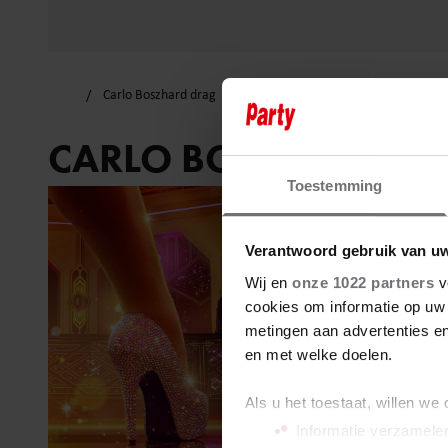
Carlo Boszhard drag
CARLO BOSZHARD D
Toestemming
Verantwoord gebruik van u
Wij en
onze 1022 partners
v
cookies om informatie op uw 
metingen aan advertenties en
en met welke doelen.
Als u het toestaat, willen we
Informatie verzamelen