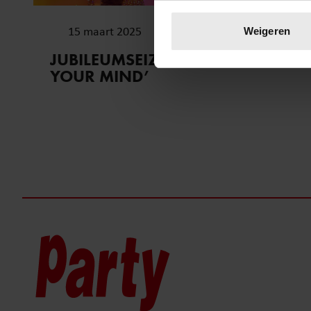
Uw apparaat identific
Lees meer over hoe uw perso
15 maart 2025
Weigeren
toestemming op elk moment wi
JUBILEUMSEIZOEN ‘MAKE UP
YOUR MIND’
We gebruiken cookies om cont
websiteverkeer te analyseren
media, adverteren en analys
verstrekt of die ze hebben v
onze website blijft gebruiken.