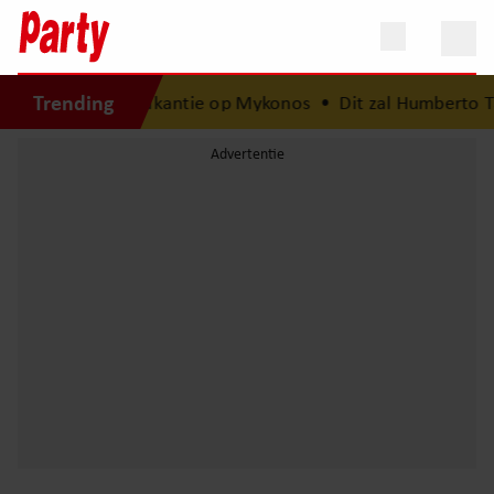
Trending
is na van droomvakantie op Mykonos
•
Dit zal Humberto Ta