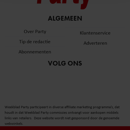
en om ons websiteverkeer te analyseren. Ook delen we
informatie over uw gebruik van onze site met onze
partners voor social media, adverteren en analyse. Deze
ALGEMEEN
partners kunnen deze gegevens combineren met andere
informatie die u aan ze heeft verstrekt of die ze hebben
Over Party
Klantenservice
verzameld op basis van uw gebruik van hun services. U
Tip de redactie
Adverteren
gaat akkoord met onze cookies als u onze website blijft
gebruiken.
Abonnementen
VOLG ONS
Weekblad Party participeert in diverse affiliate marketing programma’s, dat
houdt in dat Weekblad Party commissies ontvangt voor aankopen middels
links van retailers. Deze website wordt niet gesponsord door de genoemde
webwinkels.