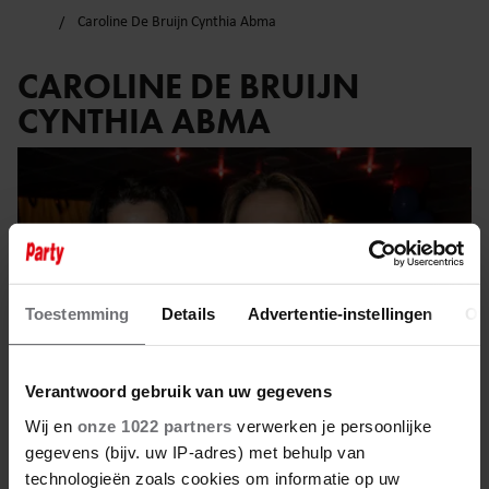
Caroline De Bruijn Cynthia Abma
CAROLINE DE BRUIJN
CYNTHIA ABMA
Toestemming
Details
Advertentie-instellingen
Ov
Verantwoord gebruik van uw gegevens
Wij en
onze 1022 partners
verwerken je persoonlijke
gegevens (bijv. uw IP-adres) met behulp van
technologieën zoals cookies om informatie op uw