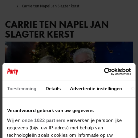
Carrie ten Napel Jan Slagter kerst
CARRIE TEN NAPEL JAN
SLAGTER KERST
Toestemming
Details
Advertentie-instellingen
Ov
Verantwoord gebruik van uw gegevens
Wij en
onze 1022 partners
verwerken je persoonlijke
gegevens (bijv. uw IP-adres) met behulp van
technologieën zoals cookies om informatie op uw