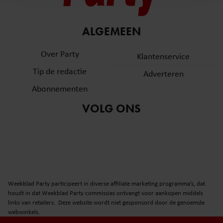
en om ons websiteverkeer te analyseren. Ook delen we
informatie over uw gebruik van onze site met onze
partners voor social media, adverteren en analyse. Deze
ALGEMEEN
partners kunnen deze gegevens combineren met andere
informatie die u aan ze heeft verstrekt of die ze hebben
Over Party
Klantenservice
verzameld op basis van uw gebruik van hun services. U
Tip de redactie
Adverteren
gaat akkoord met onze cookies als u onze website blijft
gebruiken.
Abonnementen
VOLG ONS
Weekblad Party participeert in diverse affiliate marketing programma’s, dat
houdt in dat Weekblad Party commissies ontvangt voor aankopen middels
links van retailers. Deze website wordt niet gesponsord door de genoemde
webwinkels.