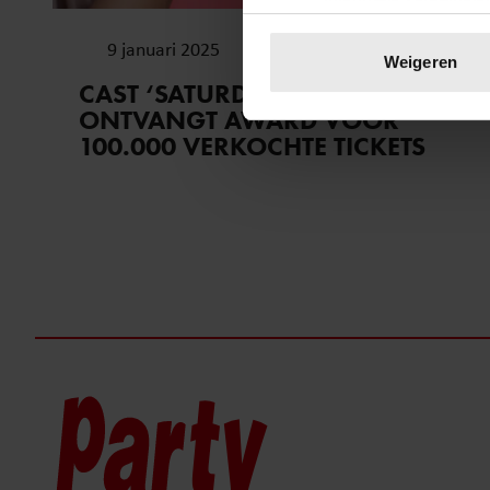
Uw apparaat identific
9 januari 2025
Lees meer over hoe uw perso
Weigeren
toestemming op elk moment wi
CAST ‘SATURDAY NIGHT FEVER’
ONTVANGT AWARD VOOR
We gebruiken cookies om cont
100.000 VERKOCHTE TICKETS
websiteverkeer te analyseren
media, adverteren en analys
verstrekt of die ze hebben v
onze website blijft gebruiken.