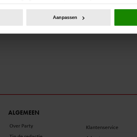
eren door het actief te scannen op specifieke eigenschappen (fing
onlijke gegevens worden verwerkt en stel uw voorkeuren in he
Aanpassen
jzigen of intrekken in de Cookieverklaring.
ent en advertenties te personaliseren, om functies voor social
. Ook delen we informatie over uw gebruik van onze site met on
e. Deze partners kunnen deze gegevens combineren met andere i
erzameld op basis van uw gebruik van hun services. U gaat akk
ALGEMEEN
Over Party
Klantenservice
Tip de redactie