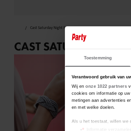
Cast Saturday Night Fever
CAST SATURDAY NIGH
Toestemming
Verantwoord gebruik van u
Wij en
onze 1022 partners
v
cookies om informatie op uw 
metingen aan advertenties en
en met welke doelen.
Als u het toestaat, willen we
Informatie verzamelen