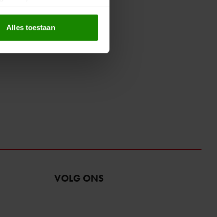
erprinting)
t
detailgedeelte
in. U kunt uw
Alles toestaan
 media te bieden en om ons
ze partners voor social
nformatie die u aan ze heeft
oord met onze cookies als u
VOLG ONS