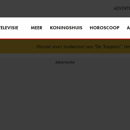
ADVERT
TELEVISIE
MEER
KONINGSHUIS
HOROSCOOP
A
Onrust over toekomst van ‘De Toppers’: Jeroen