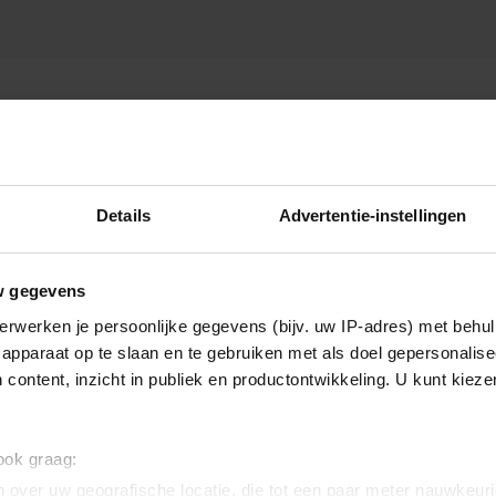
T FEVER
Details
Advertentie-instellingen
w gegevens
erwerken je persoonlijke gegevens (bijv. uw IP-adres) met behul
apparaat op te slaan en te gebruiken met als doel gepersonalise
 content, inzicht in publiek en productontwikkeling. U kunt kiez
 ook graag:
 over uw geografische locatie, die tot een paar meter nauwkeuri