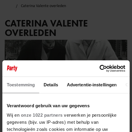
Caterina Valente overleden
CATERINA VALENTE
OVERLEDEN
Toestemming
Details
Advertentie-instellingen
Ov
Verantwoord gebruik van uw gegevens
Wij en
onze 1022 partners
verwerken je persoonlijke
gegevens (bijv. uw IP-adres) met behulp van
technologieën zoals cookies om informatie op uw