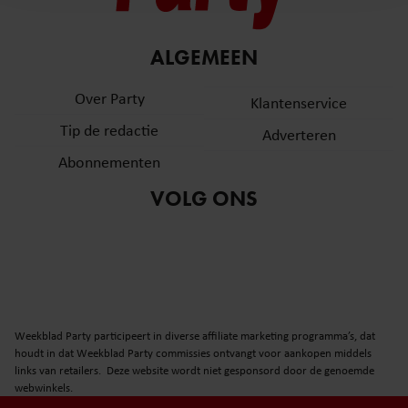
en om ons websiteverkeer te analyseren. Ook delen we
informatie over uw gebruik van onze site met onze
partners voor social media, adverteren en analyse. Deze
ALGEMEEN
partners kunnen deze gegevens combineren met andere
informatie die u aan ze heeft verstrekt of die ze hebben
Over Party
Klantenservice
verzameld op basis van uw gebruik van hun services. U
Tip de redactie
Adverteren
gaat akkoord met onze cookies als u onze website blijft
gebruiken.
Abonnementen
VOLG ONS
Weekblad Party participeert in diverse affiliate marketing programma’s, dat
houdt in dat Weekblad Party commissies ontvangt voor aankopen middels
links van retailers. Deze website wordt niet gesponsord door de genoemde
webwinkels.