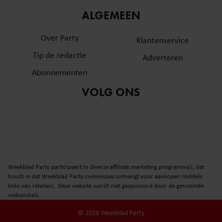
informatie over uw gebruik van onze site met onze
ALGEMEEN
partners voor social media, adverteren en analyse. Deze
partners kunnen deze gegevens combineren met andere
Over Party
Klantenservice
informatie die u aan ze heeft verstrekt of die ze hebben
Tip de redactie
verzameld op basis van uw gebruik van hun services. U
Adverteren
gaat akkoord met onze cookies als u onze website blijft
Abonnementen
gebruiken.
VOLG ONS
Weekblad Party participeert in diverse affiliate marketing programma’s, dat
houdt in dat Weekblad Party commissies ontvangt voor aankopen middels
links van retailers. Deze website wordt niet gesponsord door de genoemde
webwinkels.
© 2026 Weekblad Party