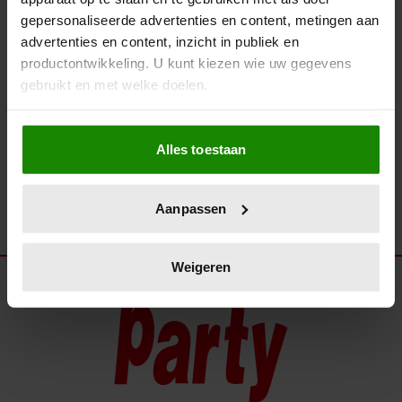
BEKIJK SNEL… DE MOOISTE
gepersonaliseerde advertenties en content, metingen aan
MODE VAN HET ‘MUSICAL
advertenties en content, inzicht in publiek en
AWARDS GALA 2025’
productontwikkeling. U kunt kiezen wie uw gegevens
gebruikt en met welke doelen.
Als u het toestaat, willen we ook graag:
Alles toestaan
Informatie verzamelen over uw geografische
locatie, die tot een paar meter nauwkeurig kan zijn
Uw apparaat identificeren door het actief te
Aanpassen
scannen op specifieke eigenschappen (fingerprinting)
Lees meer over hoe uw persoonlijke gegevens worden
verwerkt en stel uw voorkeuren in het
detailgedeelte
in.
Weigeren
U kunt uw toestemming op elk moment wijzigen of
intrekken in de Cookieverklaring.
We gebruiken cookies om content en advertenties te
personaliseren, om functies voor social media te bieden
en om ons websiteverkeer te analyseren. Ook delen we