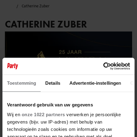
Catherine Zuber
CATHERINE ZUBER
Toestemming
Details
Advertentie-instellingen
Ov
Verantwoord gebruik van uw gegevens
Wij en
onze 1022 partners
verwerken je persoonlijke
gegevens (bijv. uw IP-adres) met behulp van
16 april 2025
technologieën zoals cookies om informatie op uw
apparaat op te slaan en te gebruiken met als doel