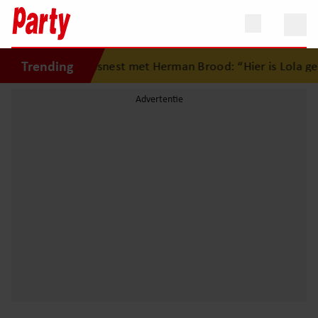
Trending
g op eerste liefdesnest met Herman Brood: “Hier is Lola ge