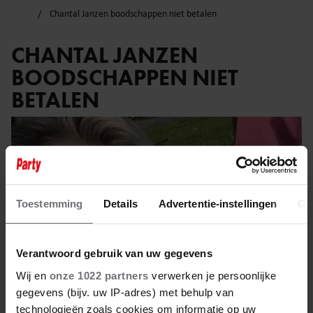
Chantal Janzen boodschappen niet betalen
CHANTAL JANZEN
BOODSCHAPPEN NIET
BETALEN
Toestemming
Details
Advertentie-instellingen
Ov
Verantwoord gebruik van uw gegevens
Wij en
onze 1022 partners
verwerken je persoonlijke
gegevens (bijv. uw IP-adres) met behulp van
technologieën zoals cookies om informatie op uw