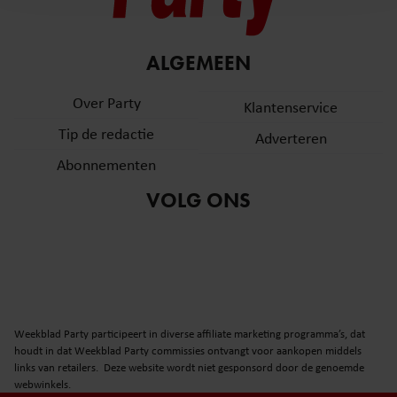
en om ons websiteverkeer te analyseren. Ook delen we
informatie over uw gebruik van onze site met onze
partners voor social media, adverteren en analyse. Deze
ALGEMEEN
partners kunnen deze gegevens combineren met andere
informatie die u aan ze heeft verstrekt of die ze hebben
Over Party
Klantenservice
verzameld op basis van uw gebruik van hun services. U
Tip de redactie
Adverteren
gaat akkoord met onze cookies als u onze website blijft
gebruiken.
Abonnementen
VOLG ONS
Weekblad Party participeert in diverse affiliate marketing programma’s, dat
houdt in dat Weekblad Party commissies ontvangt voor aankopen middels
links van retailers. Deze website wordt niet gesponsord door de genoemde
webwinkels.