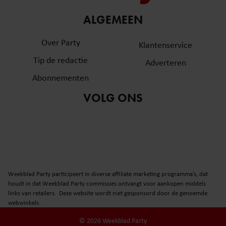
informatie over uw gebruik van onze site met onze
ALGEMEEN
partners voor social media, adverteren en analyse. Deze
partners kunnen deze gegevens combineren met andere
Over Party
Klantenservice
informatie die u aan ze heeft verstrekt of die ze hebben
verzameld op basis van uw gebruik van hun services. U
Tip de redactie
Adverteren
gaat akkoord met onze cookies als u onze website blijft
Abonnementen
gebruiken.
VOLG ONS
Weekblad Party participeert in diverse affiliate marketing programma’s, dat
houdt in dat Weekblad Party commissies ontvangt voor aankopen middels
links van retailers. Deze website wordt niet gesponsord door de genoemde
webwinkels.
© 2026 Weekblad Party