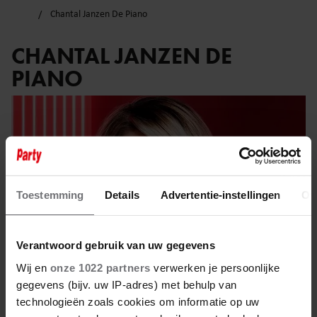
Chantal Janzen De Piano
CHANTAL JANZEN DE
PIANO
Toestemming
Details
Advertentie-instellingen
Ov
Verantwoord gebruik van uw gegevens
Wij en
onze 1022 partners
verwerken je persoonlijke
gegevens (bijv. uw IP-adres) met behulp van
technologieën zoals cookies om informatie op uw