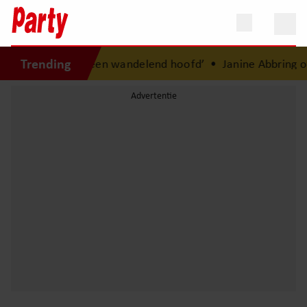
Trending
 periode: ‘Ik was een wandelend hoofd’
•
Janine Abbring ove