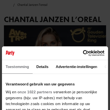
Chantal Janzen l'oreal
CHANTAL JANZEN L’OREAL
Toestemming
Details
Advertentie-instellingen
Ov
Verantwoord gebruik van uw gegevens
Wij en
onze 1022 partners
verwerken je persoonlijke
gegevens (bijv. uw IP-adres) met behulp van
24 april 2026
technologieën zoals cookies om informatie op uw
apparaat op te slaan en te gebruiken met als doel