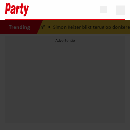
Trending
er is Lola geboren”
•
Simon Keizer blikt terug op donkere