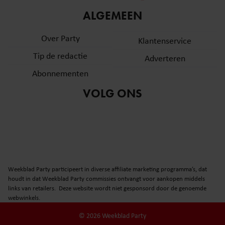
informatie over uw gebruik van onze site met onze
ALGEMEEN
partners voor social media, adverteren en analyse. Deze
partners kunnen deze gegevens combineren met andere
Over Party
Klantenservice
informatie die u aan ze heeft verstrekt of die ze hebben
Tip de redactie
verzameld op basis van uw gebruik van hun services. U
Adverteren
gaat akkoord met onze cookies als u onze website blijft
Abonnementen
gebruiken.
VOLG ONS
Weekblad Party participeert in diverse affiliate marketing programma’s, dat
houdt in dat Weekblad Party commissies ontvangt voor aankopen middels
links van retailers. Deze website wordt niet gesponsord door de genoemde
webwinkels.
© 2026 Weekblad Party