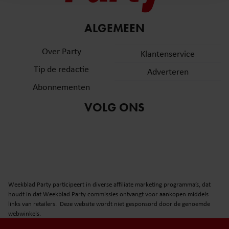
en om ons websiteverkeer te analyseren. Ook delen we
informatie over uw gebruik van onze site met onze
partners voor social media, adverteren en analyse. Deze
ALGEMEEN
partners kunnen deze gegevens combineren met andere
Over Party
informatie die u aan ze heeft verstrekt of die ze hebben
Klantenservice
verzameld op basis van uw gebruik van hun services. U
Tip de redactie
Adverteren
gaat akkoord met onze cookies als u onze website blijft
Abonnementen
gebruiken.
VOLG ONS
Weekblad Party participeert in diverse affiliate marketing programma’s, dat
houdt in dat Weekblad Party commissies ontvangt voor aankopen middels
links van retailers. Deze website wordt niet gesponsord door de genoemde
webwinkels.