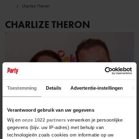
Charlize Theron
CHARLIZE THERON
Toestemming
Details
Advertentie-instellingen
Ov
Verantwoord gebruik van uw gegevens
Wij en
onze 1022 partners
verwerken je persoonlijke
gegevens (bijv. uw IP-adres) met behulp van
30 april 2024
technologieën zoals cookies om informatie op uw