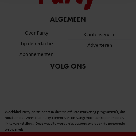
en om ons websiteverkeer te analyseren. Ook delen we
informatie over uw gebruik van onze site met onze
partners voor social media, adverteren en analyse. Deze
ALGEMEEN
partners kunnen deze gegevens combineren met andere
informatie die u aan ze heeft verstrekt of die ze hebben
Over Party
Klantenservice
verzameld op basis van uw gebruik van hun services. U
Tip de redactie
Adverteren
gaat akkoord met onze cookies als u onze website blijft
gebruiken.
Abonnementen
VOLG ONS
Weekblad Party participeert in diverse affiliate marketing programma’s, dat
houdt in dat Weekblad Party commissies ontvangt voor aankopen middels
links van retailers. Deze website wordt niet gesponsord door de genoemde
webwinkels.