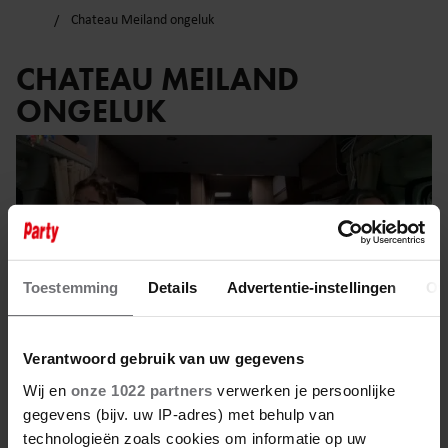
Chateau Meiland ongeluk
CHATEAU MEILAND
ONGELUK
Toestemming
Details
Advertentie-instellingen
Ov
Verantwoord gebruik van uw gegevens
Wij en
onze 1022 partners
verwerken je persoonlijke
gegevens (bijv. uw IP-adres) met behulp van
technologieën zoals cookies om informatie op uw