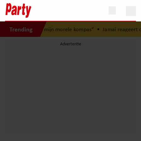
Trending
eugd: “Mijn zus is mijn morele kompas”
•
Jamai reageert op 