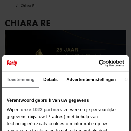
Chiara Re
CHIARA RE
Toestemming
Details
Advertentie-instellingen
Ov
Verantwoord gebruik van uw gegevens
Wij en
onze 1022 partners
verwerken je persoonlijke
gegevens (bijv. uw IP-adres) met behulp van
16 april 2025
technologieën zoals cookies om informatie op uw
apparaat op te slaan en te gebruiken met als doel