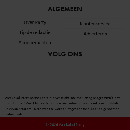
informatie over uw gebruik van onze site met onze
ALGEMEEN
partners voor social media, adverteren en analyse. Deze
partners kunnen deze gegevens combineren met andere
Over Party
Klantenservice
informatie die u aan ze heeft verstrekt of die ze hebben
Tip de redactie
verzameld op basis van uw gebruik van hun services. U
Adverteren
gaat akkoord met onze cookies als u onze website blijft
Abonnementen
gebruiken.
VOLG ONS
Weekblad Party participeert in diverse affiliate marketing programma’s, dat
houdt in dat Weekblad Party commissies ontvangt voor aankopen middels
links van retailers. Deze website wordt niet gesponsord door de genoemde
webwinkels.
© 2026 Weekblad Party