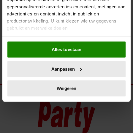
BEKIJK SNEL… DE MOOISTE
gepersonaliseerde advertenties en content, metingen aan
MODE VAN HET ‘MUSICAL
advertenties en content, inzicht in publiek en
AWARDS GALA 2025’
productontwikkeling. U kunt kiezen wie uw gegevens
gebruikt en met welke doelen.
Als u het toestaat, willen we ook graag:
Alles toestaan
Informatie verzamelen over uw geografische
locatie, die tot een paar meter nauwkeurig kan zijn
Uw apparaat identificeren door het actief te
Aanpassen
scannen op specifieke eigenschappen (fingerprinting)
Lees meer over hoe uw persoonlijke gegevens worden
verwerkt en stel uw voorkeuren in het
detailgedeelte
in.
Weigeren
U kunt uw toestemming op elk moment wijzigen of
intrekken in de Cookieverklaring.
We gebruiken cookies om content en advertenties te
personaliseren, om functies voor social media te bieden
en om ons websiteverkeer te analyseren. Ook delen we