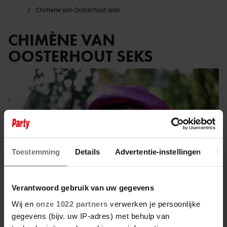
Chimène van Oosterhout seks
CHIMÈNE VAN
OOSTERHOUT SEKS
Toestemming
Details
Advertentie-instellingen
Ov
Verantwoord gebruik van uw gegevens
Wij en
onze 1022 partners
verwerken je persoonlijke
gegevens (bijv. uw IP-adres) met behulp van