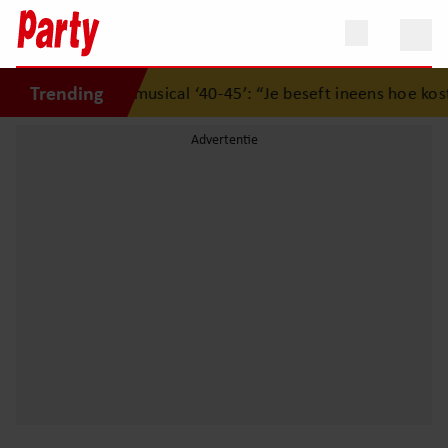
Trending
ndrukwekkende musical ‘40-45’: “Je beseft ineens hoe kostba