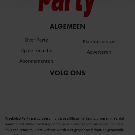
en om ons websiteverkeer te analyseren. Ook delen we
informatie over uw gebruik van onze site met onze
partners voor social media, adverteren en analyse. Deze
ALGEMEEN
partners kunnen deze gegevens combineren met andere
informatie die u aan ze heeft verstrekt of die ze hebben
Over Party
Klantenservice
verzameld op basis van uw gebruik van hun services. U
gaat akkoord met onze cookies als u onze website blijft
Tip de redactie
Adverteren
gebruiken.
Abonnementen
VOLG ONS
Weekblad Party participeert in diverse affiliate marketing programma’s, dat
houdt in dat Weekblad Party commissies ontvangt voor aankopen middels
links van retailers. Deze website wordt niet gesponsord door de genoemde