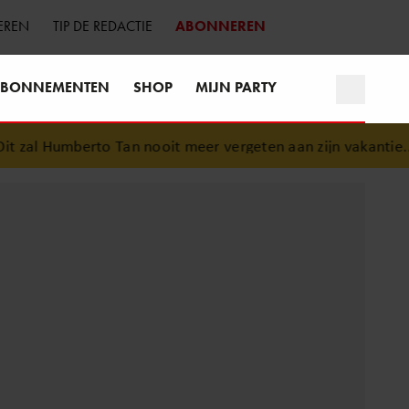
EREN
TIP DE REDACTIE
ABONNEREN
BONNEMENTEN
SHOP
MIJN PARTY
zal Humberto Tan nooit meer vergeten aan zijn vakantie..
•