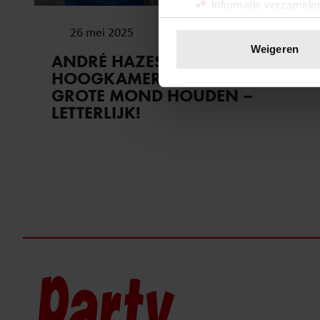
Informatie verzamelen
Uw apparaat identific
26 mei 2025
Lees meer over hoe uw perso
Weigeren
ANDRÉ HAZES EN MART
toestemming op elk moment wi
HOOGKAMER MOETEN HUN
GROTE MOND HOUDEN –
We gebruiken cookies om cont
LETTERLIJK!
websiteverkeer te analyseren
media, adverteren en analys
verstrekt of die ze hebben v
onze website blijft gebruiken.