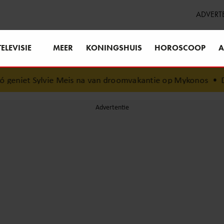
ADVERT
TELEVISIE
MEER
KONINGSHUIS
HOROSCOOP
A
niet Sylvie Meis na van droomvakantie op Mykonos
•
Dit 