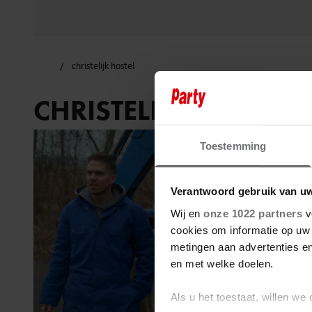
christelijk hostel
CHRISTELIJK HOSTEL
Toestemming
Verantwoord gebruik van u
Wij en
onze 1022 partners
v
cookies om informatie op uw 
metingen aan advertenties en
en met welke doelen.
Als u het toestaat, willen we