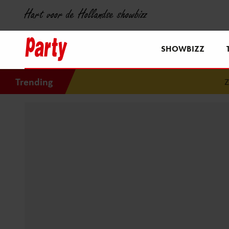
Hart voor de Hollandse showbizz
SHOWBIZZ
Trending
Zó ge