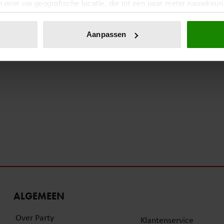
 over uw geografische locatie, die tot een paar meter nauwkeuri
eren door het actief te scannen op specifieke eigenschappen (fing
onlijke gegevens worden verwerkt en stel uw voorkeuren in he
Aanpassen
jzigen of intrekken in de Cookieverklaring.
ent en advertenties te personaliseren, om functies voor social
. Ook delen we informatie over uw gebruik van onze site met on
e. Deze partners kunnen deze gegevens combineren met andere i
erzameld op basis van uw gebruik van hun services. U gaat akk
ALGEMEEN
Over Party
Klantenservice