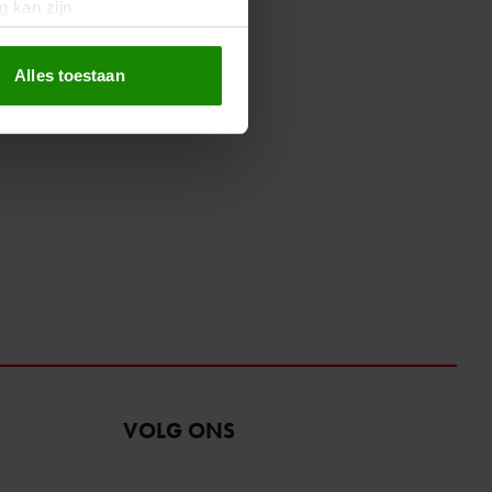
g kan zijn
erprinting)
t
detailgedeelte
in. U kunt uw
Alles toestaan
 media te bieden en om ons
ze partners voor social
nformatie die u aan ze heeft
oord met onze cookies als u
VOLG ONS