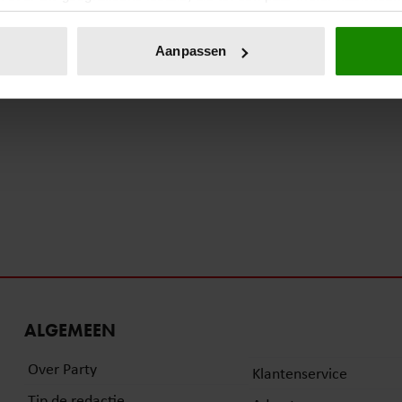
eren door het actief te scannen op specifieke eigenschappen (fing
onlijke gegevens worden verwerkt en stel uw voorkeuren in he
Aanpassen
jzigen of intrekken in de Cookieverklaring.
ent en advertenties te personaliseren, om functies voor social
. Ook delen we informatie over uw gebruik van onze site met on
e. Deze partners kunnen deze gegevens combineren met andere i
erzameld op basis van uw gebruik van hun services. U gaat akk
ALGEMEEN
Over Party
Klantenservice
Tip de redactie