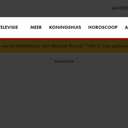
ADVERT
TELEVISIE
MEER
KONINGSHUIS
HOROSCOOP
A
rste liefdesnest met Herman Brood: “Hier is Lola geboren”