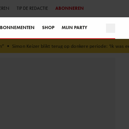
EREN
TIP DE REDACTIE
ABONNEREN
BONNEMENTEN
SHOP
MIJN PARTY
•
Simon Keizer blikt terug op donkere periode: ‘Ik was een