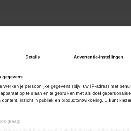
F
Details
Advertentie-instellingen
w gegevens
erwerken je persoonlijke gegevens (bijv. uw IP-adres) met behul
apparaat op te slaan en te gebruiken met als doel gepersonalise
 content, inzicht in publiek en productontwikkeling. U kunt kiez
 ook graag:
 over uw geografische locatie, die tot een paar meter nauwkeuri