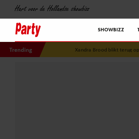
Hart voor de Hollandse showbizz
SHOWBIZZ
Trending
Xandra Brood blikt terug op ee