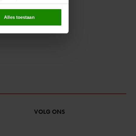
erprinting)
t
detailgedeelte
in. U kunt uw
Alles toestaan
 media te bieden en om ons
ze partners voor social
nformatie die u aan ze heeft
oord met onze cookies als u
VOLG ONS