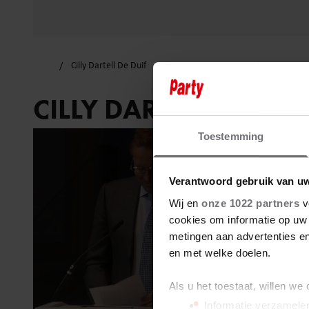
Cilly Dartell De Duif
CILLY DARTELL DE DUI
Toestemming
Verantwoord gebruik van u
Wij en
onze 1022 partners
v
cookies om informatie op uw 
metingen aan advertenties en
en met welke doelen.
Als u het toestaat, willen we
Informatie verzamelen