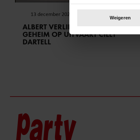
Uw apparaat identific
13 december 2023
Lees meer over hoe uw perso
Weigeren
toestemming op elk moment wi
ALBERT VERLINDE VERKLAPT
GEHEIM OP UITVAART CILLY
We gebruiken cookies om cont
DARTELL
websiteverkeer te analyseren
media, adverteren en analys
verstrekt of die ze hebben v
onze website blijft gebruiken.